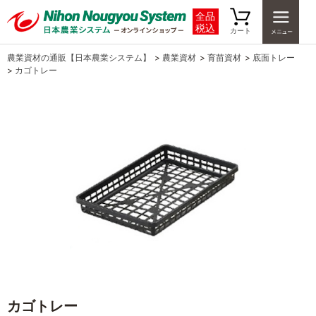
全品
税込
カート
農業資材の通販【日本農業システム】
>
農業資材
>
育苗資材
>
底面トレー
>
カゴトレー
カゴトレー