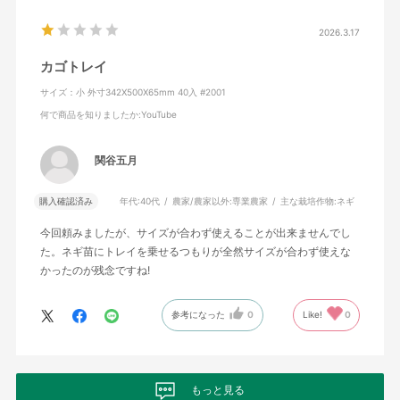
2026.3.17
カゴトレイ
サイズ：小 外寸342X500X65mm 40入 #2001
何で商品を知りましたか
:YouTube
関谷五月
購入確認済み
年代:
40代
農家/農家以外:
専業農家
主な栽培作物:
ネギ
今回頼みましたが、サイズが合わず使えることが出来ませんでし
た。ネギ苗にトレイを乗せるつもりが全然サイズが合わず使えな
かったのが残念ですね!
参考になった
0
Like!
0
もっと見る