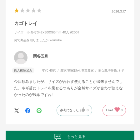
2026.3.17
カゴトレイ
サイズ：小 外寸342X500X65mm 40入 #2001
何で商品を知りましたか
:YouTube
関谷五月
購入確認済み
年代:
40代
農家/農家以外:
専業農家
主な栽培作物:
ネギ
今回頼みましたが、サイズが合わず使えることが出来ませんでし
た。ネギ苗にトレイを乗せるつもりが全然サイズが合わず使えな
かったのが残念ですね!
参考になった
0
Like!
0
もっと見る