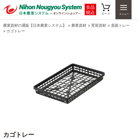
全品
税込
カート
農業資材の通販【日本農業システム】
>
農業資材
>
育苗資材
>
底面トレー
>
カゴトレー
カゴトレー