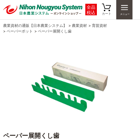
全品
税込
カート
農業資材の通販【日本農業システム】
>
農業資材
>
育苗資材
>
ペーパーポット
>
ペーパー展開くし歯
ペーパー展開くし歯