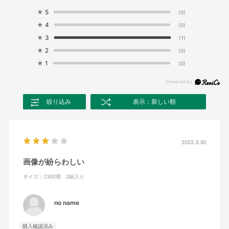
★
5
(0)
★
4
(0)
★
3
(1)
★
2
(0)
★
1
(0)
絞り込み
表示：新しい順
2022.3.30
画像が紛らわしい
サイズ：2300用 2組入り
no name
購入確認済み