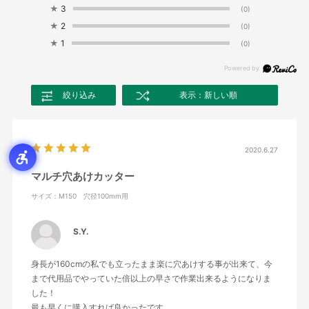
★
3
(0)
★
2
(0)
★
1
(0)
絞り込み
表示：新しい順
2020.6.27
マルチ穴あけカッター
サイズ：M150 穴径100mm用
S.Y.
身長が160cmの私でも立ったまま楽に穴あけする事が出来て、今
まで代用品でやっていた倍以上の早さで作業出来るようになりま
した！
最も早くに購入すれば良かったです。