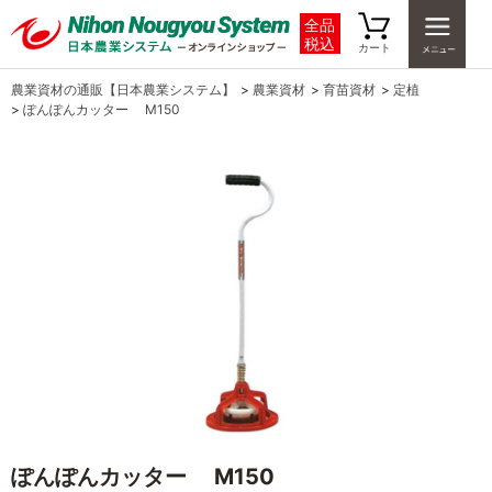
全品
税込
カート
農業資材の通販【日本農業システム】
>
農業資材
>
育苗資材
>
定植
>
ぽんぽんカッター M150
ぽんぽんカッター M150