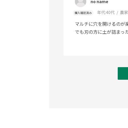
no name
年代:
40代
農家
購入確認済み
マルチに穴を開けるのが
でも刃の方に土が詰まっ