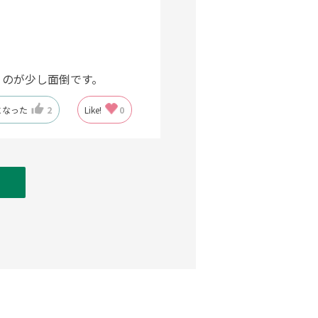
くのが少し面倒です。
になった
2
Like!
0