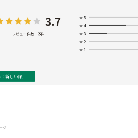
3.7
★
5
★
4
3
★
3
レビュー件数：
件
★
2
★
1
示：新しい順
ージ