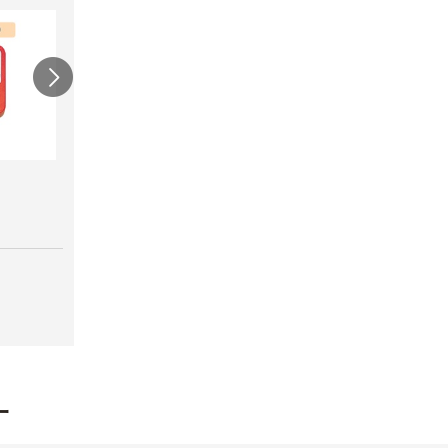
農電マット 単相
光分解テープ（マッ
ラン
クステープナー用）
￥19,980
￥3,4
￥1,340
ー