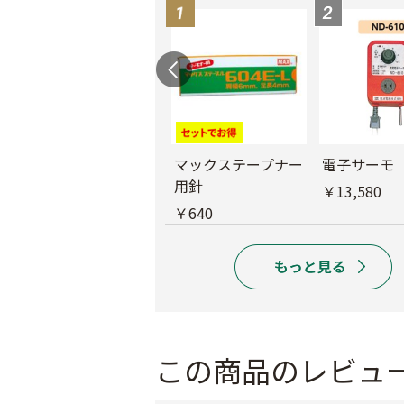
バインダー紐 ジュ
マックステープナー
電子サーモ
ート
用針
￥13,580
￥1,980
￥640
この商品のレビュ