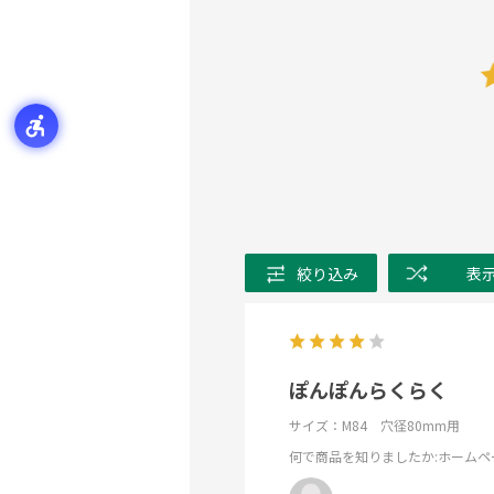
絞り込み
表
ぽんぽんらくらく
サイズ：M84 穴径80mm用
何で商品を知りましたか
:ホームペ