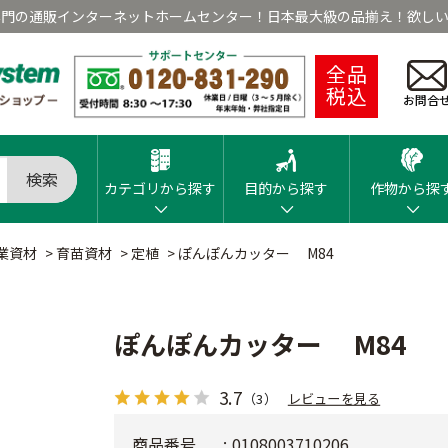
専門の通販インターネットホームセンター！日本最大級の品揃え！欲しい
全品
税込
お問合
検索
カテゴリから探す
目的から探す
作物から探
業資材
>
育苗資材
>
定植
>
ぽんぽんカッター M84
ぽんぽんカッター M84
3.7
（3）
レビューを見る
商品番号
0108003710206