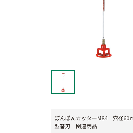
ぽんぽんカッターM84 穴径60
型替刃 関連商品