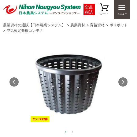
全品
税込
カート
農業資材の通販【日本農業システム】
>
農業資材
>
育苗資材
>
ポリポット
>
空気剪定発根コンテナ