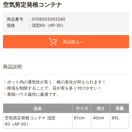
空気剪定発根コンテナ
商品番号
0108003302340
規格
浅型60（AP-30）
商品購入へ
商品説明
・ポット内の通気性が良く、根の老化が抑えられます！
・根域を制限することで、花や実を多く付けやすい！
・果樹ハウス栽培に最適です。
品名
サイズ
深さ
容量
空気剪定発根コンテナ 浅型
61cm
40cm
85L
60（AP-30）