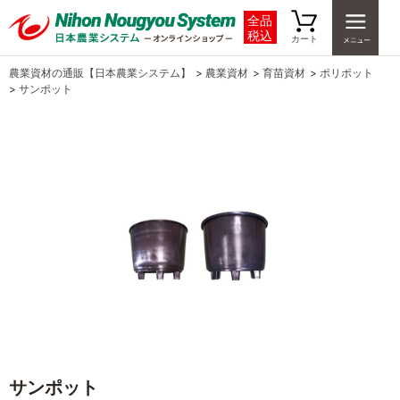
全品
税込
カート
農業資材の通販【日本農業システム】
>
農業資材
>
育苗資材
>
ポリポット
>
サンポット
サンポット