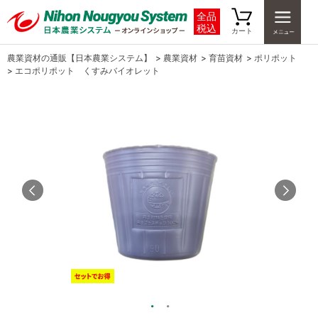
全品
税込
カート
農業資材の通販【日本農業システム】
>
農業資材
>
育苗資材
>
ポリポット
>
エコポリポット くすみバイオレット