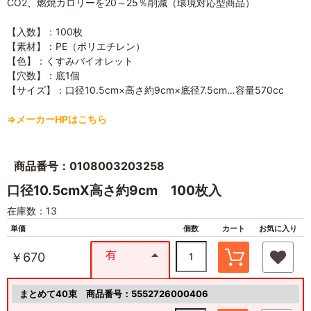
CO2、燃焼カロリーを20～25％削減（環境対応型商品）
【入数】：100枚
【素材】：PE（ポリエチレン）
【色】：くすみバイオレット
【穴数】：底1個
【サイズ】：口径10.5cm×高さ約9cm×底径7.5cm…容量570cc
⇒メーカーHPはこちら
商品番号：0108003203258
口径10.5cmX高さ約9cm 100枚入
在庫数：13
単価
個数
カート
お気に入り
有
￥670
まとめて40束
商品番号：5552726000406