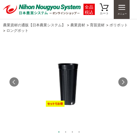
全品
税込
カート
農業資材の通販【日本農業システム】
>
農業資材
>
育苗資材
>
ポリポット
>
ロングポット