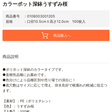
カラーポット深鉢うすずみ桜
商品番号
0108003001205
規格
口径10.5cmＸ高さ12.0cm 100枚入
商品購入へ
商品説明
●ポリポット深鉢のカラータイプです。
●直根性品種にお薦めです。
●色分けにより品種区別や売り場での演出に！
●底穴数はサイズに応じて増え、排水良好で根腐れの軽減に役立つ
ます。
【素材】：PE（ポリエチレン）
【色】：うすずみ桜
【入数】：100枚