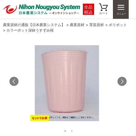
全品
税込
カート
農業資材の通販【日本農業システム】
>
農業資材
>
育苗資材
>
ポリポット
>
カラーポット深鉢うすずみ桜