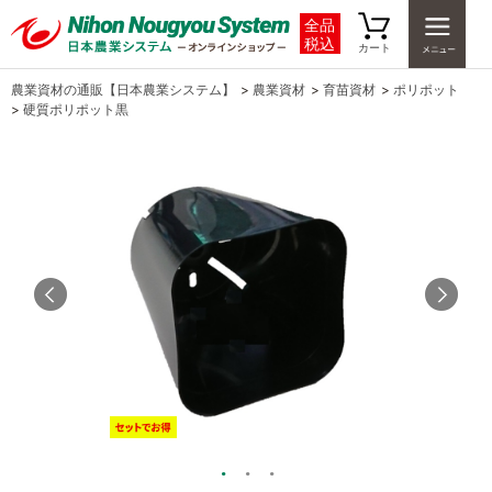
全品
税込
カート
農業資材の通販【日本農業システム】
>
農業資材
>
育苗資材
>
ポリポット
>
硬質ポリポット黒