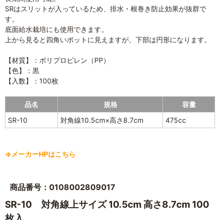
SRはスリットが入っているため、排水・根巻き防止効果が抜群で
す。
底面給水栽培にも使用できます。
上から見ると四角いポットに見えますが、下部は円形になります。
【材質】：ポリプロピレン（PP）
【色】：黒
【入数】：100枚
品名
規格
容量
SR-10
対角線10.5cm×高さ8.7cm
475cc
⇒メーカーHPはこちら
商品番号：0108002809017
SR-10 対角線上サイズ 10.5cm 高さ8.7cm 100
枚入