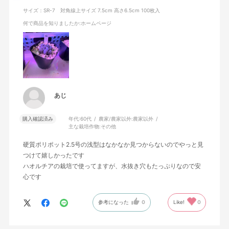
サイズ：SR-7 対角線上サイズ 7.5cm 高さ6.5cm 100枚入
何で商品を知りましたか
:ホームページ
あじ
購入確認済み
年代:
60代
農家/農家以外:
農家以外
主な栽培作物:
その他
硬質ポリポット2.5号の浅型はなかなか見つからないのでやっと見
つけて嬉しかったです
ハオルチアの栽培で使ってますが、水抜き穴もたっぷりなので安
心です
参考になった
0
Like!
0