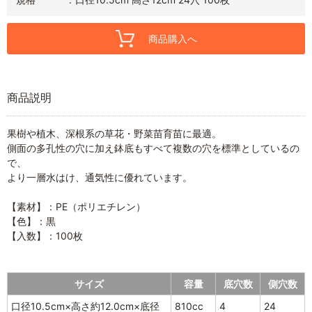
商品購入へ
商品説明
果樹や植木、深根系の草花・野菜苗育苗に最適。
側面の多孔性の穴に加え鉢底もすべて複数の穴を標準としているの
で、
より一層水はけ、通気性に優れています。
【素材】：PE（ポリエチレン）
【色】：黒
【入数】：100枚
サイズ
容量
底穴数
側穴数
口径10.5cm×高さ約12.0cm×底径
810cc
4
24