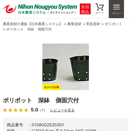
全品
税込
カート
農業資材の通販【日本農業システム】
>
農業資材
>
育苗資材
>
ポリポット
>
ポリポット 深鉢 側面穴付
ポリポット 深鉢 側面穴付
5.0
（1）
レビューを見る
商品番号
0108002520301
規格
口径10.5cm 高さ12cm 24穴 100枚