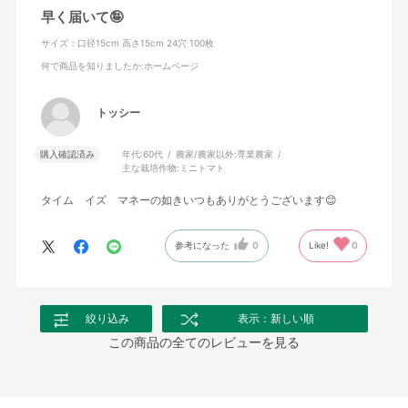
早く届いて🤪
サイズ：口径15cm 高さ15cm 24穴 100枚
何で商品を知りましたか
:ホームページ
トッシー
購入確認済み
年代:
60代
農家/農家以外:
専業農家
主な栽培作物:
ミニトマト
タイム イズ マネーの如きいつもありがとうございます😊
参考になった
0
Like!
0
絞り込み
表示：新しい順
この商品の全てのレビューを見る