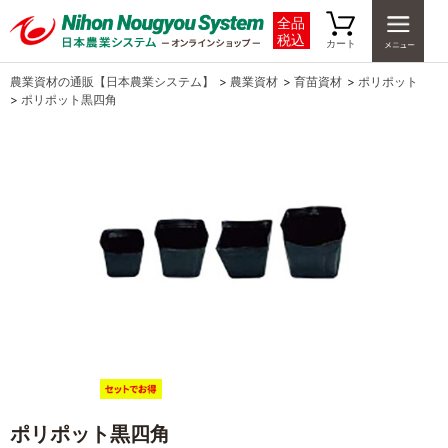
全品
税込
カート
農業資材の通販【日本農業システム】
>
農業資材
>
育苗資材
>
ポリポット
>
ポリポット黒四角
ポリポット黒四角