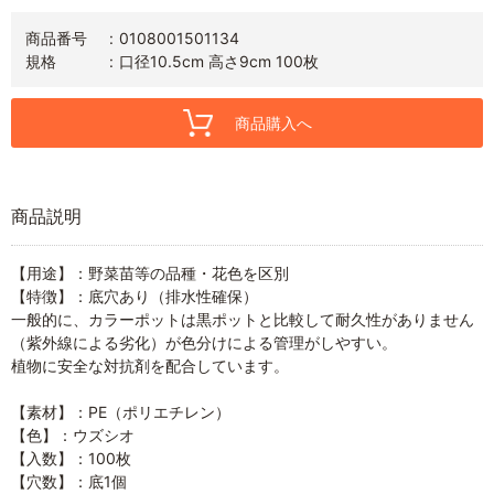
商品番号
0108001501134
規格
口径10.5cm 高さ9cm 100枚
商品購入へ
商品説明
【用途】：野菜苗等の品種・花色を区別
【特徴】：底穴あり（排水性確保）
一般的に、カラーポットは黒ポットと比較して耐久性がありません
（紫外線による劣化）が色分けによる管理がしやすい。
植物に安全な対抗剤を配合しています。
【素材】：PE（ポリエチレン）
【色】：ウズシオ
【入数】：100枚
【穴数】：底1個