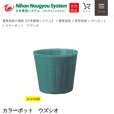
全品
税込
カート
農業資材の通販【日本農業システム】
>
農業資材
>
育苗資材
>
ポリポット
>
カラーポット ウズシオ
カラーポット ウズシオ