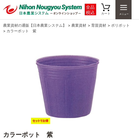
全品
税込
カート
農業資材の通販【日本農業システム】
>
農業資材
>
育苗資材
>
ポリポット
>
カラーポット 紫
カラーポット 紫