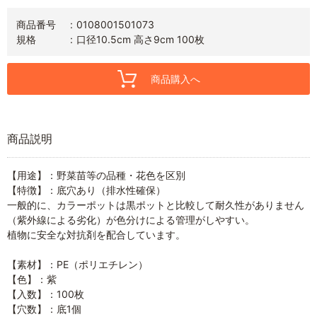
商品番号
0108001501073
規格
口径10.5cm 高さ9cm 100枚
商品購入へ
商品説明
【用途】：野菜苗等の品種・花色を区別
【特徴】：底穴あり（排水性確保）
一般的に、カラーポットは黒ポットと比較して耐久性がありません
（紫外線による劣化）が色分けによる管理がしやすい。
植物に安全な対抗剤を配合しています。
【素材】：PE（ポリエチレン）
【色】：紫
【入数】：100枚
【穴数】：底1個