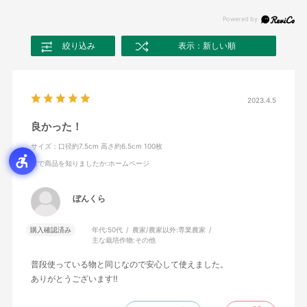
絞り込み
表示：新しい順
2023.4.5
良かった！
サイズ：口径約7.5cm 高さ約6.5cm 100枚
何で商品を知りましたか
:ホームページ
ぼんくら
購入確認済み
年代:
50代
農家/農家以外:
専業農家
主な栽培作物:
その他
普段使っている物と同じなので安心して使えました。
ありがとうございます‼️