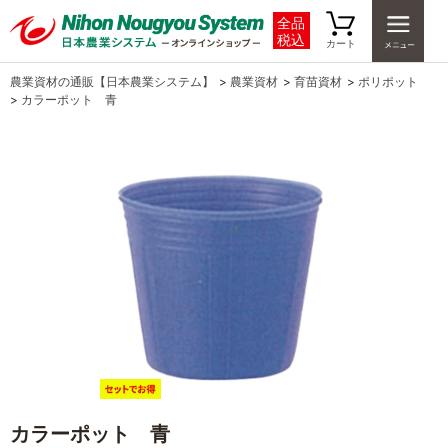
全品
税込
カート
農業資材の通販【日本農業システム】
>
農業資材
>
育苗資材
>
ポリポット
>
カラーポット 青
カラーポット 青