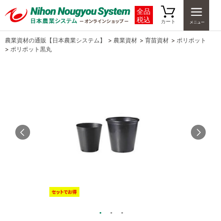
全品
税込
カート
農業資材の通販【日本農業システム】
>
農業資材
>
育苗資材
>
ポリポット
>
ポリポット黒丸