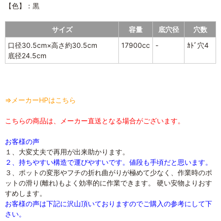
【色】：黒
サイズ
容量
底穴径
穴数
口径30.5cm×高さ約30.5cm
17900cc
-
ｶﾄﾞ穴4
底径24.5cm
⇒メーカーHPはこちら
こちらの商品は、メーカー直送となる場合がございます。
お客様の声
１、大変丈夫で再用が出来助かります。
２、持ちやすい構造で運びやすいです。値段も手頃だと思います。
３、ポットの変形やフチの折れ曲がりが極めて少なく、作業時のポ
ットの滑り(離れ)もよく効率的に作業できます。 硬い安物よりおす
すめします。
お客様の声は下記に沢山頂いておりますのでご購入の参考にして下
さい。