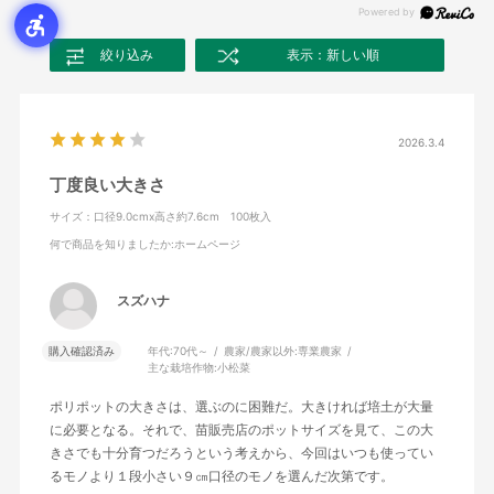
絞り込み
表示：新しい順
2026.3.4
丁度良い大きさ
サイズ：口径9.0cmx高さ約7.6cm 100枚入
何で商品を知りましたか
:ホームページ
スズハナ
購入確認済み
年代:
70代～
農家/農家以外:
専業農家
主な栽培作物:
小松菜
ポリポットの大きさは、選ぶのに困難だ。大きければ培土が大量
に必要となる。それで、苗販売店のポットサイズを見て、この大
きさでも十分育つだろうという考えから、今回はいつも使ってい
るモノより１段小さい９㎝口径のモノを選んだ次第です。