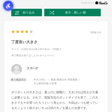
絞り込み
表示：新しい順
2026.3.4
丁度良い大きさ
サイズ：口径9.0cmx高さ約7.6cm 100枚入
何で商品を知りましたか
:ホームページ
スズハナ
購入確認済み
年代:
70代～
農家/農家以外:
専業農家
主な栽培作物:
小松菜
ポリポットの大きさは、選ぶのに困難だ。大きければ培土が大量
に必要となる。それで、苗販売店のポットサイズを見て、この大
きさでも十分育つだろうという考えから、今回はいつも使ってい
るモノより１段小さい９㎝口径のモノを選んだ次第です。