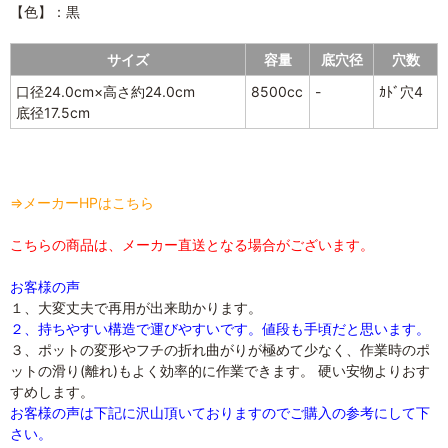
【色】：黒
サイズ
容量
底穴径
穴数
口径24.0cm×高さ約24.0cm
8500cc
-
ｶﾄﾞ穴4
底径17.5cm
⇒メーカーHPはこちら
こちらの商品は、メーカー直送となる場合がございます。
お客様の声
１、大変丈夫で再用が出来助かります。
２、持ちやすい構造で運びやすいです。値段も手頃だと思います。
３、ポットの変形やフチの折れ曲がりが極めて少なく、作業時のポ
ットの滑り(離れ)もよく効率的に作業できます。 硬い安物よりおす
すめします。
お客様の声は下記に沢山頂いておりますのでご購入の参考にして下
さい。