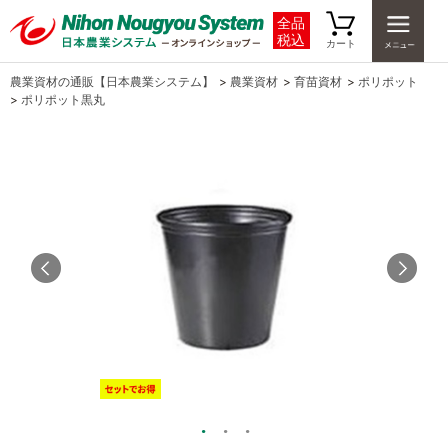
全品
税込
カート
農業資材の通販【日本農業システム】
>
農業資材
>
育苗資材
>
ポリポット
>
ポリポット黒丸