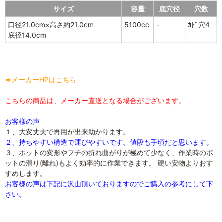
サイズ
容量
底穴径
穴数
口径21.0cm×高さ約21.0cm
5100cc
-
ｶﾄﾞ穴4
底径14.0cm
⇒メーカーHPはこちら
こちらの商品は、メーカー直送となる場合がございます。
お客様の声
１、大変丈夫で再用が出来助かります。
２、持ちやすい構造で運びやすいです。値段も手頃だと思います。
３、ポットの変形やフチの折れ曲がりが極めて少なく、作業時のポ
ットの滑り(離れ)もよく効率的に作業できます。 硬い安物よりおす
すめします。
お客様の声は下記に沢山頂いておりますのでご購入の参考にして下
さい。