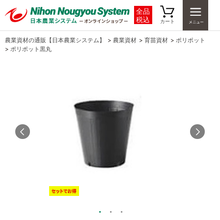
全品
税込
カート
農業資材の通販【日本農業システム】
>
農業資材
>
育苗資材
>
ポリポット
>
ポリポット黒丸