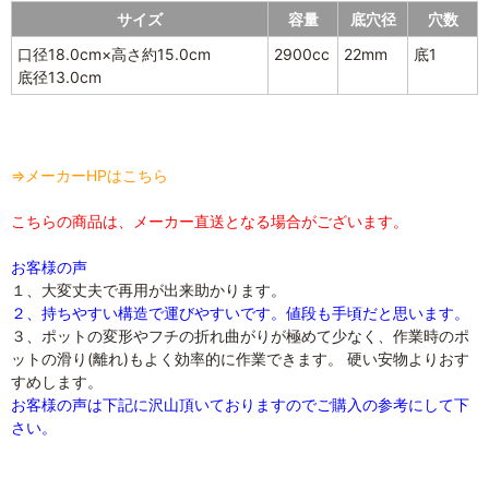
サイズ
容量
底穴径
穴数
口径18.0cm×高さ約15.0cm
2900cc
22mm
底1
底径13.0cm
⇒メーカーHPはこちら
こちらの商品は、メーカー直送となる場合がございます。
お客様の声
１、大変丈夫で再用が出来助かります。
２、持ちやすい構造で運びやすいです。値段も手頃だと思います。
３、ポットの変形やフチの折れ曲がりが極めて少なく、作業時のポ
ットの滑り(離れ)もよく効率的に作業できます。 硬い安物よりおす
すめします。
お客様の声は下記に沢山頂いておりますのでご購入の参考にして下
さい。