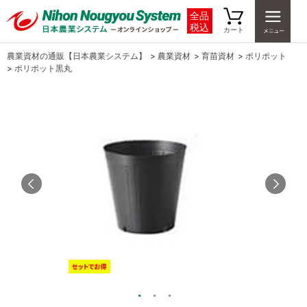
全品
税込
カート
農業資材の通販【日本農業システム】
>
農業資材
>
育苗資材
>
ポリポット
>
ポリポット黒丸