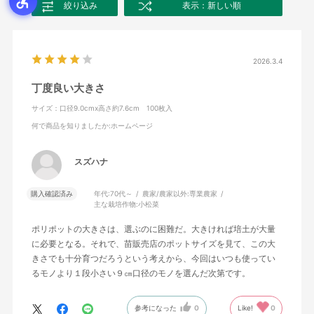
絞り込み
表示：新しい順
2026.3.4
丁度良い大きさ
サイズ：口径9.0cmx高さ約7.6cm 100枚入
何で商品を知りましたか
:ホームページ
スズハナ
購入確認済み
年代:
70代～
農家/農家以外:
専業農家
主な栽培作物:
小松菜
ポリポットの大きさは、選ぶのに困難だ。大きければ培土が大量
に必要となる。それで、苗販売店のポットサイズを見て、この大
きさでも十分育つだろうという考えから、今回はいつも使ってい
るモノより１段小さい９㎝口径のモノを選んだ次第です。
参考になった
0
Like!
0