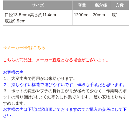
サイズ
容量
底穴径
穴数
口径13.5cm×高さ約11.4cm
1200cc
20mm
底1
底径9.5cm
⇒メーカーHPはこちら
こちらの商品は、メーカー直送となる場合がございます。
お客様の声
１、大変丈夫で再用が出来助かります。
２、持ちやすい構造で運びやすいです。値段も手頃だと思います。
３、ポットの変形やフチの折れ曲がりが極めて少なく、作業時のポ
ットの滑り(離れ)もよく効率的に作業できます。 硬い安物よりおす
すめします。
お客様の声は下記に沢山頂いておりますのでご購入の参考にして下
さい。