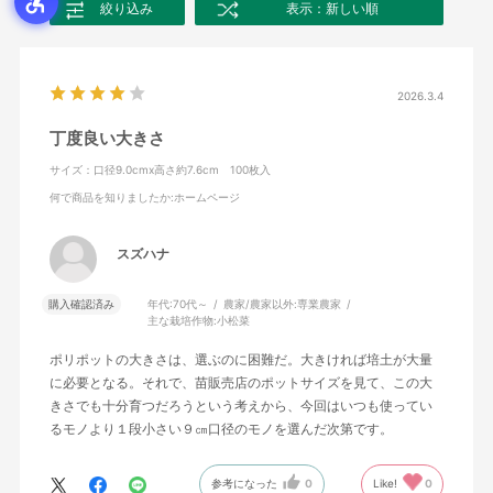
絞り込み
表示：新しい順
2026.3.4
丁度良い大きさ
サイズ：口径9.0cmx高さ約7.6cm 100枚入
何で商品を知りましたか
:ホームページ
スズハナ
購入確認済み
年代:
70代～
農家/農家以外:
専業農家
主な栽培作物:
小松菜
ポリポットの大きさは、選ぶのに困難だ。大きければ培土が大量
に必要となる。それで、苗販売店のポットサイズを見て、この大
きさでも十分育つだろうという考えから、今回はいつも使ってい
るモノより１段小さい９㎝口径のモノを選んだ次第です。
参考になった
0
Like!
0