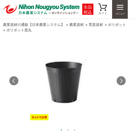
全品
税込
カート
農業資材の通販【日本農業システム】
>
農業資材
>
育苗資材
>
ポリポット
>
ポリポット黒丸