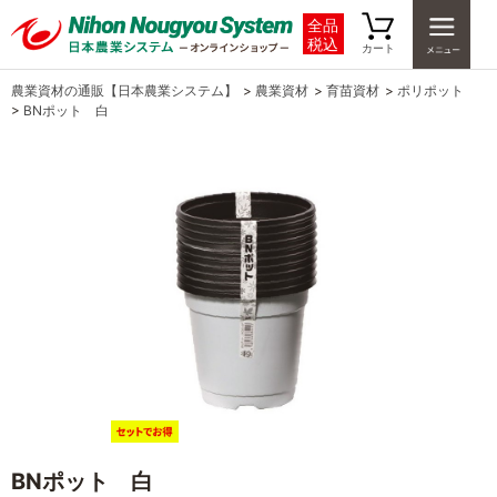
全品
税込
カート
農業資材の通販【日本農業システム】
>
農業資材
>
育苗資材
>
ポリポット
>
BNポット 白
BNポット 白