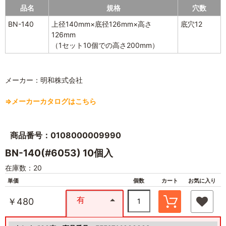
品名
規格
穴数
BN-140
上径140mm×底径126mm×高さ
底穴12
126mm
（1セット10個での高さ200mm）
メーカー：明和株式会社
⇒メーカーカタログはこちら
商品番号：0108000009990
BN-140(#6053) 10個入
在庫数：20
単価
個数
カート
お気に入り
有
￥480