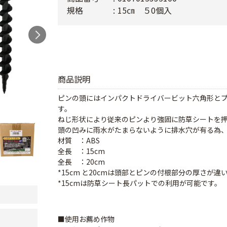
規格
15㎝ ５0個入
商品説明
ピンの頭にはインパクトドライバービット六角形と
す。
ねじ形状により従来のピンより強固に防草シートを
頭の凹みに雨水がたまらないように排水穴が有る為
材質 ：ABS
全長 ：15cm
全長 ：20cm
*15cm と20cmは頭部とピンの付根部分の厚さが違
*15cmは防草シート長パットでの利用が可能です。
■使用お薦め作物