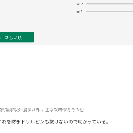
★
2
★
1
示：新しい順
家/農家以外:
農家以外
主な栽培作物:
その他
がれを防ぎドリルピンも抜けないので助かっている。