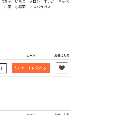
かぼちゃ いちご メロン すいか キャベ
ら 白菜 小松菜 アスパラガス
カート
お気に入り
杭
カートに入れる
つよまる君 メッキ
釘
黒ばんちゃん
￥40
￥40
カート
お気に入り