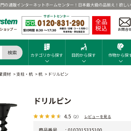
専門の通販インターネットホームセンター！日本最大級の品揃え！欲しい
全品
税込
お問合
検索
カテゴリから探す
目的から探す
作物から探
業資材
>
支柱・杭
>
杭
>
ドリルピン
ドリルピン
4.5
（2）
レビューを見る
商品番号
0107015335100