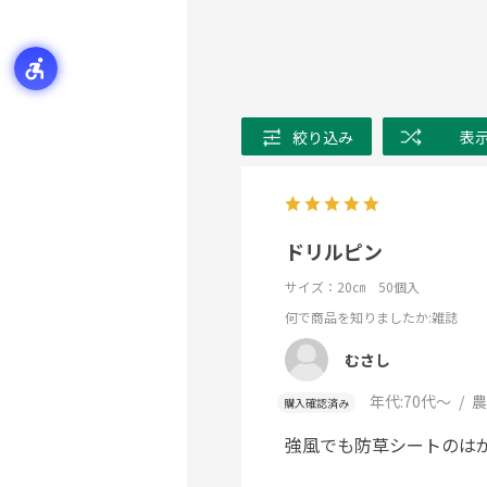
絞り込み
表
ドリルピン
サイズ：20㎝ 50個入
何で商品を知りましたか
:雑誌
むさし
年代:
70代～
農
購入確認済み
強風でも防草シートのは