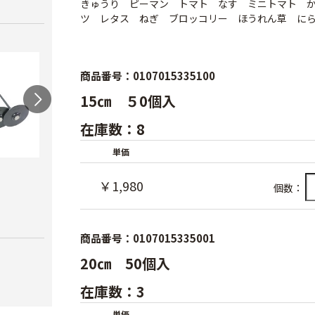
きゅうり ピーマン トマト なす ミニトマト 
ツ レタス ねぎ ブロッコリー ほうれん草 に
商品番号：0107015335100
15㎝ ５0個入
在庫数：8
単価
マルチオサエクイ
プラ
￥1,980
個数：
AGトンネル支柱
￥20
￥90
￥10,850
商品番号：0107015335001
20㎝ 50個入
在庫数：3
単価