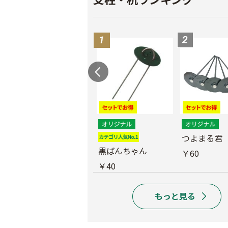
つよまる君 メッキ
つよまる君
釘
黒ばんちゃん
￥60
￥40
￥40