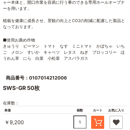
ャー本体と、開口作業を容易に行う事のできる専用ホールオープナ
ーを用います。
植栽を健康に成長させ、景観の向上とCO2の削減に配慮した製品と
なっております。
■使用お薦め作物
きゅうり ピーマン トマト なす ミニトマト かぼちゃ いち
ご メロン すいか キャベツ レタス ねぎ ブロッコリー ほ
うれん草 にら 白菜 小松菜 アスパラガス
商品番号：0107014212006
SWS-GR 50枚
在庫数：
単価
個数
カート
お気に入り
￥9,200