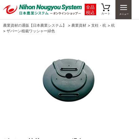
全品
税込
カート
農業資材の通販【日本農業システム】
>
農業資材
>
支柱・杭
>
杭
>
ザバーン植栽ワッシャー緑色