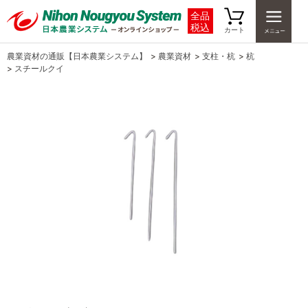
全品
税込
カート
農業資材の通販【日本農業システム】
>
農業資材
>
支柱・杭
>
杭
>
スチールクイ