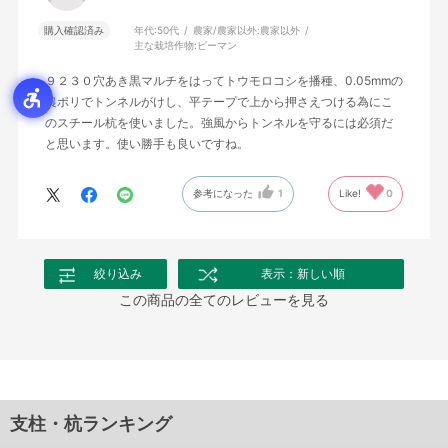
購入確認済み
年代:
50代
農家/農家以外:
農家以外
主な栽培作物:
ピーマン
９２３０穴あき黒マルチをはってトウモロコシを播種、0.05mmの
農ポリでトンネルがけし、平テープで上から押さえつける為にこ
のスチール杭を使いました。強風からトンネルを守るには必須だ
と思います。使い勝手も良いですね。
参考になった
1
Like!
0
絞り込み
表示：新しい順
この商品の全てのレビューを見る
支柱・杭ランキング