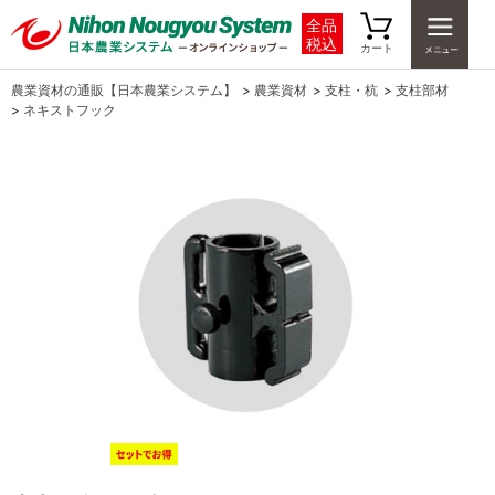
全品
税込
カート
農業資材の通販【日本農業システム】
>
農業資材
>
支柱・杭
>
支柱部材
>
ネキストフック