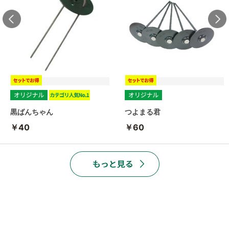
黒ばんちゃん
つよまる君
￥40
￥60