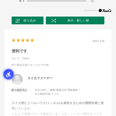
★
1
(0)
絞り込み
表示：新しい順
2022.3.16
便利です
サイズ：19mm
何で商品を知りましたか
:その他
スイカファーマー
購入確認済み
年代:
40代
農家/農家以外:
専業農家
主な栽培作物:
スイカ
スイカ用ビニールハウス(トンネル)を換気するための開閉作業に使
用しています。
これまで洗濯バサミで留めていましたが、パッカー部分をパイプ