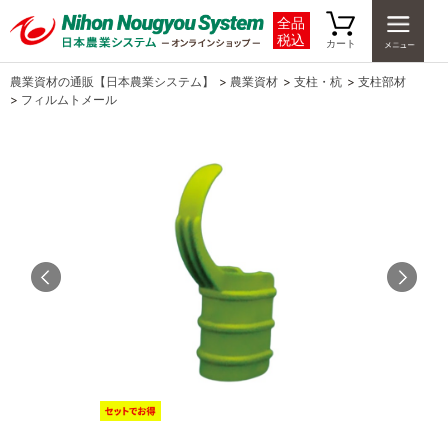
全品
税込
カート
農業資材の通販【日本農業システム】
>
農業資材
>
支柱・杭
>
支柱部材
>
フィルムトメール