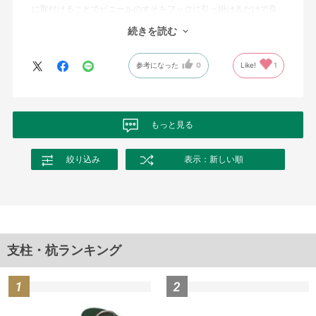
に取付けることでビニールのすそをフックに引っ掛けるだけで良
くなって、作業が楽になりました。
続きを読む
強い風や急な雨でビニールが落ちる事もなく、とても便利だと思
います。
参考になった
0
Like!
1
もっと見る
絞り込み
表示：新しい順
支柱・杭ランキング