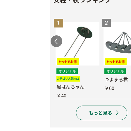
つよまる君 メッキ
つよまる君
釘
黒ばんちゃん
￥60
￥40
￥40