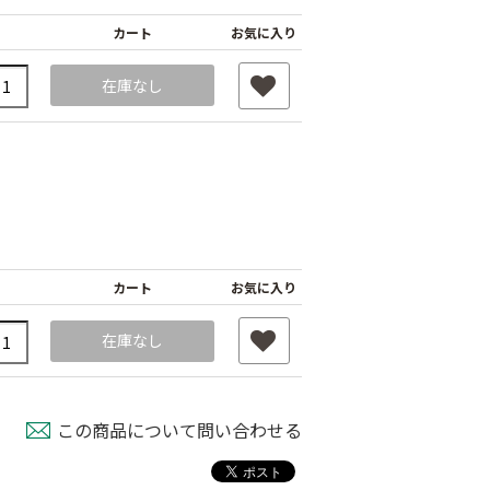
カート
お気に入り
在庫なし
杭
カート
お気に入り
つよまる君 メッキ
釘
黒ばんちゃん
在庫なし
￥40
￥40
この商品について問い合わせる