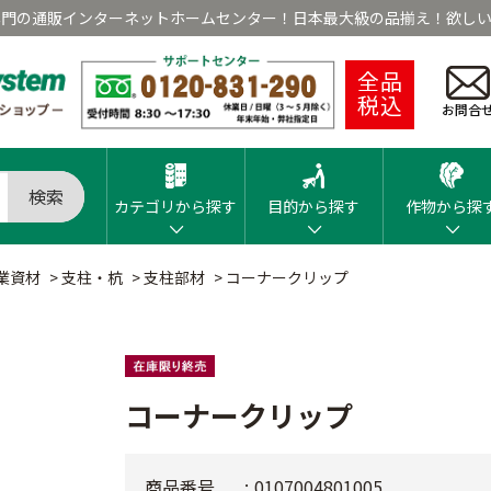
専門の通販インターネットホームセンター！日本最大級の品揃え！欲しい
全品
税込
お問合
検索
カテゴリから探す
目的から探す
作物から探
業資材
>
支柱・杭
>
支柱部材
>
コーナークリップ
コーナークリップ
商品番号
0107004801005