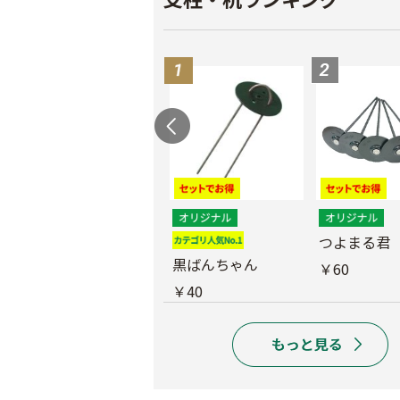
つよまる君 メッキ
つよまる君
釘
黒ばんちゃん
￥60
￥40
￥40