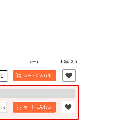
カート
お気に入り
杭
カートに入れる
つよまる君 メッキ
釘
黒ばんちゃん
￥40
￥40
カートに入れる