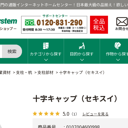
専門の通販インターネットホームセンター！日本最大級の品揃え！欲しい
全品
税込
お問合
検索
カテゴリから探す
目的から探す
作物から探
業資材
>
支柱・杭
>
支柱部材
>
十字キャップ（セキスイ）
十字キャップ（セキスイ）
5.0
（1）
レビューを見る
商品番号
0107004600998