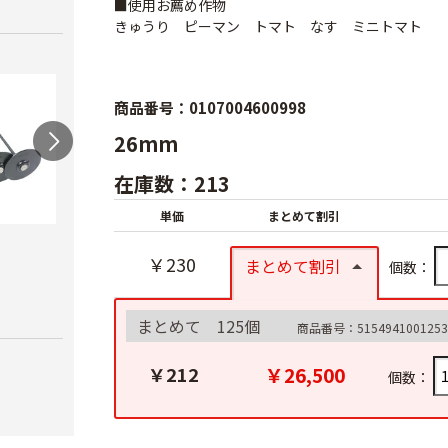
■使用お薦め作物
きゅうり ピーマン トマト なす ミニトマト
商品番号：0107004600998
26mm
在庫数：213
単価
まとめて割引
マルチオサエクイ
プラ
￥230
まとめて割引
個数：
AGトンネル支柱
￥20
￥90
￥10,850
まとめて 125個
商品番号：5154941001253
￥26,500
￥212
個数：