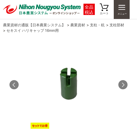
全品
税込
カート
農業資材の通販【日本農業システム】
>
農業資材
>
支柱・杭
>
支柱部材
>
セキスイ ハリキャップ 16mm用