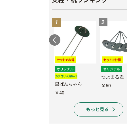
つよまる君 メッキ
つよまる君
釘
黒ばんちゃん
￥60
￥40
￥40