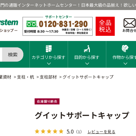
専門の通販インターネットホームセンター！日本最大級の品揃え！欲しい
全品
税込
お問合
検索
カテゴリから探す
目的から探す
作物から探
業資材
>
支柱・杭
>
支柱部材
>
グイットサポートキャップ
グイットサポートキャップ
5.0
（1）
レビューを見る