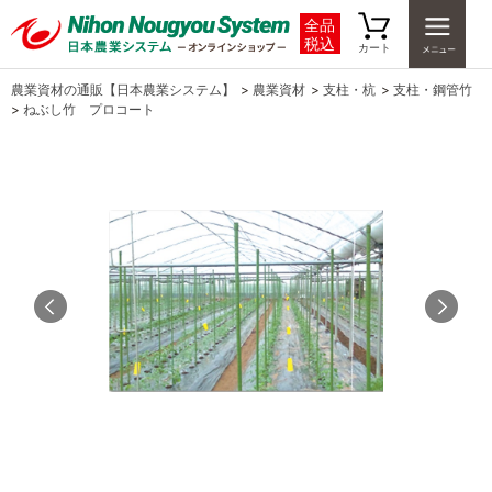
全品
税込
カート
農業資材の通販【日本農業システム】
>
農業資材
>
支柱・杭
>
支柱・鋼管竹
>
ねぶし竹 プロコート