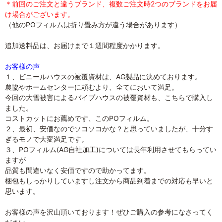
＊前回のご注文と違うブランド、複数ご注文時2つのブランドをお届
け場合がございます。
（他のPOフィルムは折り畳み方が違う場合があります）
追加送料品は、お届けまで１週間程度かかります。
お客様の声
１、ビニールハウスの被覆資材は、AG製品に決めております。
農協やホームセンターに頼むより、全てにおいて満足。
今回の大雪被害によるパイプハウスの被覆資材も、こちらで購入し
ました。
コストカットにお薦めです、このPOフィルム。
２、最初、安価なのでソコソコかな？と思っていましたが、十分す
ぎるモノで大変満足です。
３、POフィルム(AG自社加工)については長年利用させてもらってい
ますが
品質も間違いなく安価ですので助かってます。
梱包もしっかりしていますし注文から商品到着までの対応も早いと
思います。
お客様の声を沢山頂いております！ぜひご購入の参考になさってく