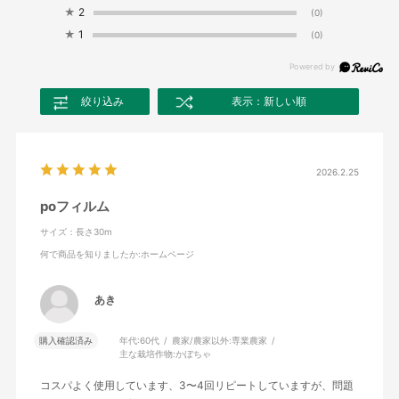
★
2
(0)
★
1
(0)
絞り込み
表示：新しい順
2026.2.25
poフィルム
サイズ：長さ30m
何で商品を知りましたか
:ホームページ
あき
購入確認済み
年代:
60代
農家/農家以外:
専業農家
主な栽培作物:
かぼちゃ
コスパよく使用しています、3〜4回リピートしていますが、問題