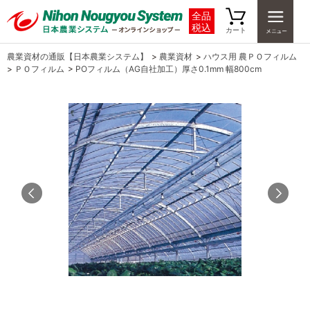
全品
税込
カート
農業資材の通販【日本農業システム】
>
農業資材
>
ハウス用 農ＰＯフィルム
>
ＰＯフィルム
>
POフィルム（AG自社加工）厚さ0.1mm 幅800cm