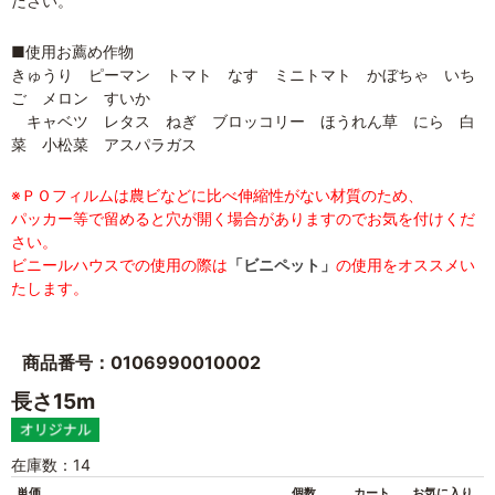
ださい。
■使用お薦め作物
きゅうり ピーマン トマト なす ミニトマト かぼちゃ いち
ご メロン すいか
キャベツ レタス ねぎ ブロッコリー ほうれん草 にら 白
菜 小松菜 アスパラガス
※ＰＯフィルムは農ビなどに比べ伸縮性がない材質のため、
パッカー等で留めると穴が開く場合がありますのでお気を付けくだ
さい。
ビニールハウスでの使用の際は
「ビニペット」
の使用をオススメい
たします。
商品番号：0106990010002
長さ15m
在庫数：14
単価
個数
カート
お気に入り