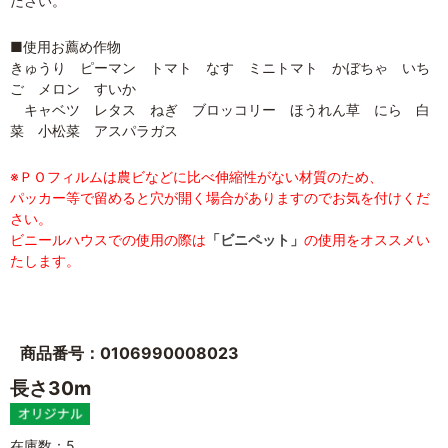
ださい。
■使用お薦め作物
きゅうり ピーマン トマト なす ミニトマト かぼちゃ いち
ご メロン すいか
キャベツ レタス ねぎ ブロッコリー ほうれん草 にら 白
菜 小松菜 アスパラガス
※ＰＯフィルムは農ビなどに比べ伸縮性がない材質のため、
パッカー等で留めると穴が開く場合がありますのでお気を付けくだ
さい。
ビニールハウスでの使用の際は
「ビニペット」
の使用をオススメい
たします。
商品番号：0106990008023
長さ30m
在庫数：5