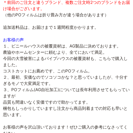
＊前回のご注文と違うブランド、複数ご注文時2つのブランドをお届
け場合がございます。
（他のPOフィルムは折り畳み方が違う場合があります）
追加送料品は、お届けまで１週間程度かかります。
お客様の声
１、ビニールハウスの被覆資材は、AG製品に決めております。
農協やホームセンターに頼むより、全てにおいて満足。
今回の大雪被害によるパイプハウスの被覆資材も、こちらで購入し
ました。
コストカットにお薦めです、このPOフィルム。
２、最初、安価なのでソコソコかな？と思っていましたが、十分す
ぎるモノで大変満足です。
３、POフィルム(AG自社加工)については長年利用させてもらってい
ますが
品質も間違いなく安価ですので助かってます。
梱包もしっかりしていますし注文から商品到着までの対応も早いと
思います。
お客様の声を沢山頂いております！ぜひご購入の参考になさってく