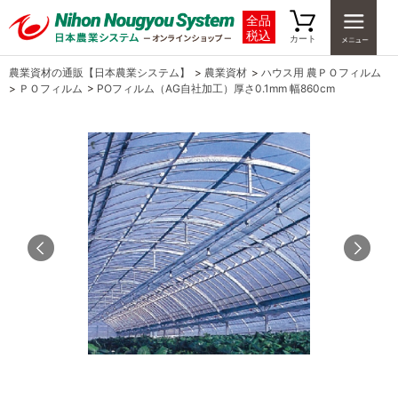
全品
税込
カート
農業資材の通販【日本農業システム】
>
農業資材
>
ハウス用 農ＰＯフィルム
>
ＰＯフィルム
>
POフィルム（AG自社加工）厚さ0.1mm 幅860cm