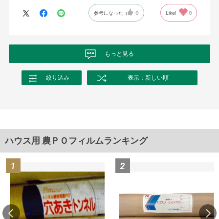
参考になった
0
Like!
0
もっと見る
絞り込み
表示：新しい順
ハウス用 農ＰＯフィルムランキング