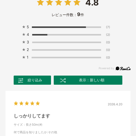
4.8
9
レビュー件数：
件
★
5
(7)
★
4
(2)
★
3
(0)
★
2
(0)
★
1
(0)
絞り込み
表示：新しい順
2026.4.20
しっかりしてます
サイズ：長さ50m(#)
何で商品を知りましたか
:その他