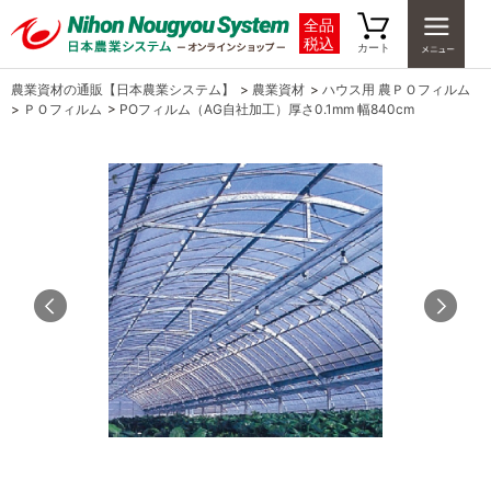
全品
税込
カート
農業資材の通販【日本農業システム】
>
農業資材
>
ハウス用 農ＰＯフィルム
>
ＰＯフィルム
>
POフィルム（AG自社加工）厚さ0.1mm 幅840cm