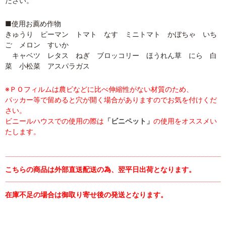
ださい。
■使用お薦め作物
きゅうり ピーマン トマト なす ミニトマト かぼちゃ いち
ご メロン すいか
キャベツ レタス ねぎ ブロッコリー ほうれん草 にら 白
菜 小松菜 アスパラガス
※ＰＯフィルムは農ビなどに比べ伸縮性がない材質のため、
パッカー等で留めると穴が開く場合がありますのでお気を付けくだ
さい。
ビニールハウスでの使用の際は
「ビニペット」
の使用をオススメい
たします。
こちらの商品は外部直送配送の為、翌平日出荷となります。
在庫不足の場合は御取り寄せ後の発送となります。