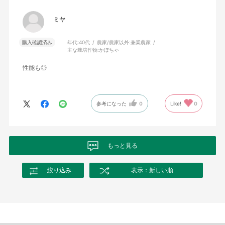
ミヤ
購入確認済み
年代:
40代
農家/農家以外:
兼業農家
主な栽培作物:
かぼちゃ
性能も◎
参考になった
0
Like!
0
もっと見る
絞り込み
表示：新しい順