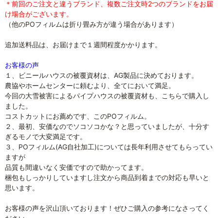
＊前回のご注文と違うブランド、複数ご注文時2つのブランドをお届
け場合がございます。
（他のPOフィルムは折り畳み方が違う場合があります）
追加送料品は、お届けまで１週間程度かかります。
お客様の声
１、ビニールハウスの被覆資材は、AG製品に決めております。
農協やホームセンターに頼むより、全てにおいて満足。
今回の大雪被害によるパイプハウスの被覆資材も、こちらで購入し
ました。
コストカットにお薦めです、このPOフィルム。
２、最初、安価なのでソコソコかな？と思っていましたが、十分す
ぎるモノで大変満足です。
３、POフィルム(AG自社加工)については長年利用させてもらってい
ますが
品質も間違いなく安価ですので助かってます。
梱包もしっかりしていますし注文から商品到着までの対応も早いと
思います。
お客様の声を沢山頂いております！ぜひご購入の参考になさってく