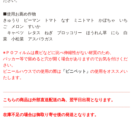
ださい。
■使用お薦め作物
きゅうり ピーマン トマト なす ミニトマト かぼちゃ いち
ご メロン すいか
キャベツ レタス ねぎ ブロッコリー ほうれん草 にら 白
菜 小松菜 アスパラガス
※ＰＯフィルムは農ビなどに比べ伸縮性がない材質のため、
パッカー等で留めると穴が開く場合がありますのでお気を付けくだ
さい。
ビニールハウスでの使用の際は
「ビニペット」
の使用をオススメい
たします。
こちらの商品は外部直送配送の為、翌平日出荷となります。
在庫不足の場合は御取り寄せ後の発送となります。