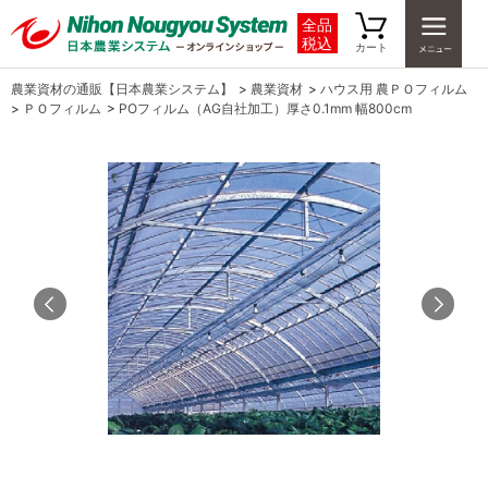
全品
税込
カート
農業資材の通販【日本農業システム】
>
農業資材
>
ハウス用 農ＰＯフィルム
>
ＰＯフィルム
>
POフィルム（AG自社加工）厚さ0.1mm 幅800cm