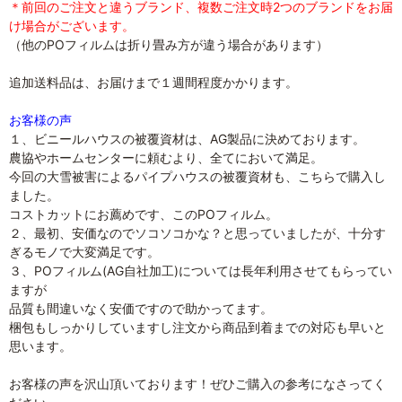
＊前回のご注文と違うブランド、複数ご注文時2つのブランドをお届
け場合がございます。
（他のPOフィルムは折り畳み方が違う場合があります）
追加送料品は、お届けまで１週間程度かかります。
お客様の声
１、ビニールハウスの被覆資材は、AG製品に決めております。
農協やホームセンターに頼むより、全てにおいて満足。
今回の大雪被害によるパイプハウスの被覆資材も、こちらで購入し
ました。
コストカットにお薦めです、このPOフィルム。
２、最初、安価なのでソコソコかな？と思っていましたが、十分す
ぎるモノで大変満足です。
３、POフィルム(AG自社加工)については長年利用させてもらってい
ますが
品質も間違いなく安価ですので助かってます。
梱包もしっかりしていますし注文から商品到着までの対応も早いと
思います。
お客様の声を沢山頂いております！ぜひご購入の参考になさってく