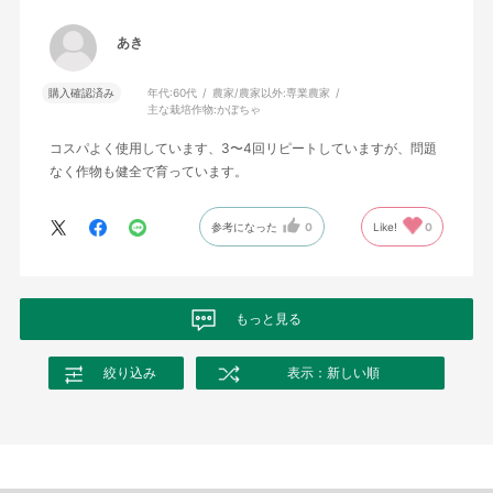
あき
購入確認済み
年代:
60代
農家/農家以外:
専業農家
主な栽培作物:
かぼちゃ
コスパよく使用しています、3〜4回リピートしていますが、問題
なく作物も健全で育っています。
参考になった
0
Like!
0
もっと見る
絞り込み
表示：新しい順