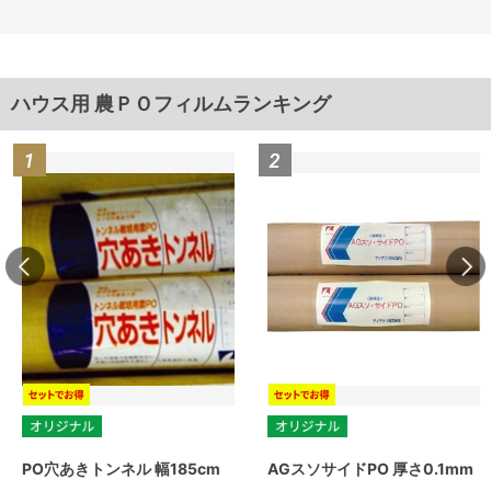
ハウス用 農ＰＯフィルムランキング
PO穴あきトンネル 幅185cm
AGスソサイドPO 厚さ0.1mm