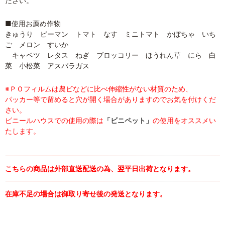
ださい。
■使用お薦め作物
きゅうり ピーマン トマト なす ミニトマト かぼちゃ いち
ご メロン すいか
キャベツ レタス ねぎ ブロッコリー ほうれん草 にら 白
菜 小松菜 アスパラガス
※ＰＯフィルムは農ビなどに比べ伸縮性がない材質のため、
パッカー等で留めると穴が開く場合がありますのでお気を付けくだ
さい。
ビニールハウスでの使用の際は
「ビニペット」
の使用をオススメい
たします。
こちらの商品は外部直送配送の為、翌平日出荷となります。
在庫不足の場合は御取り寄せ後の発送となります。