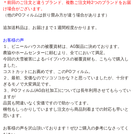
＊前回のご注文と違うブランド、複数ご注文時2つのブランドをお届
け場合がございます。
（他のPOフィルムは折り畳み方が違う場合があります）
追加送料品は、お届けまで１週間程度かかります。
お客様の声
１、ビニールハウスの被覆資材は、AG製品に決めております。
農協やホームセンターに頼むより、全てにおいて満足。
今回の大雪被害によるパイプハウスの被覆資材も、こちらで購入し
ました。
コストカットにお薦めです、このPOフィルム。
２、最初、安価なのでソコソコかな？と思っていましたが、十分す
ぎるモノで大変満足です。
３、POフィルム(AG自社加工)については長年利用させてもらってい
ますが
品質も間違いなく安価ですので助かってます。
梱包もしっかりしていますし注文から商品到着までの対応も早いと
思います。
お客様の声を沢山頂いております！ぜひご購入の参考になさってく