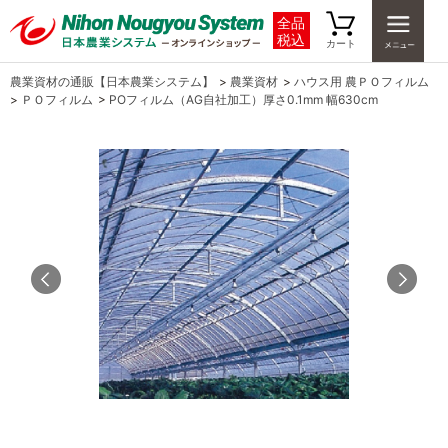
全品
税込
カート
農業資材の通販【日本農業システム】
>
農業資材
>
ハウス用 農ＰＯフィルム
>
ＰＯフィルム
>
POフィルム（AG自社加工）厚さ0.1mm 幅630cm