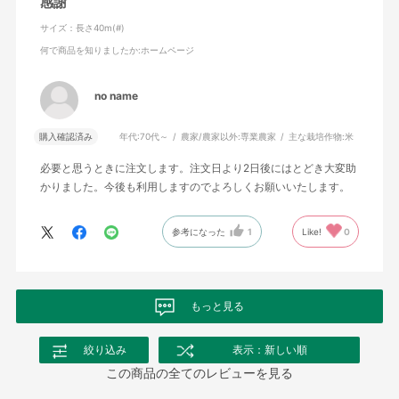
感謝
サイズ：長さ40m(#)
何で商品を知りましたか
:ホームページ
no name
購入確認済み
年代:
70代～
農家/農家以外:
専業農家
主な栽培作物:
米
必要と思うときに注文します。注文日より2日後にはとどき大変助
かりました。今後も利用しますのでよろしくお願いいたします。
参考になった
1
Like!
0
もっと見る
絞り込み
表示：新しい順
この商品の全てのレビューを見る