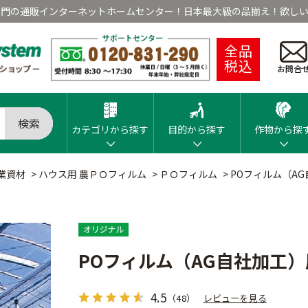
専門の通販インターネットホームセンター！日本最大級の品揃え！欲しい
全品
税込
お問合
検索
カテゴリから探す
目的から探す
作物から探
業資材
>
ハウス用 農ＰＯフィルム
>
ＰＯフィルム
>
POフィルム（AG自
POフィルム（AG自社加工）厚
4.5
（48）
レビューを見る