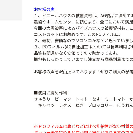
お客様の声
１、ビニールハウスの被覆資材は、AG製品に決めて
農協やホームセンターに頼むより、全てにおいて満
今回の大雪被害によるパイプハウスの被覆資材も、
コストカットにお薦めです、このPOフィルム。
２、最初、安価なのでソコソコかな？と思っていま
３、POフィルム(AG自社加工)については長年利用
品質も間違いなく安価ですので助かってます。
梱包もしっかりしていますし注文から商品到着まで
お客様の声を沢山頂いております！ぜひご購入の参
■使用お薦め作物
きゅうり ピーマン トマト なす ミニトマト 
キャベツ レタス ねぎ ブロッコリー ほうれん
※ＰＯフィルムは農ビなどに比べ伸縮性がない材質
パッカー等で留めると穴が開く場合がありますので