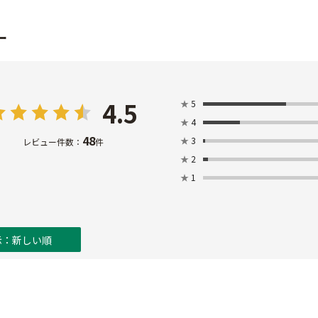
ー
4.5
★
5
★
4
48
★
3
レビュー件数：
件
★
2
★
1
示：新しい順