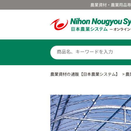
農業資材・農業用品
農業資材の通販【日本農業システム】
>
農