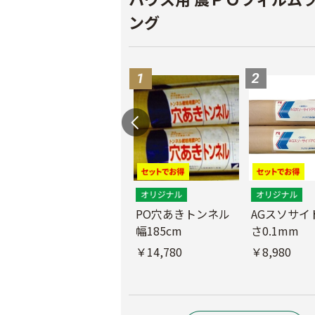
ング
PO穴あきトンネル
AGスソサイド
幅185cm
さ0.1mm
POフィルム（AG自
社加工）厚さ
￥14,780
￥8,980
0.1mm 幅600cm
￥10,200