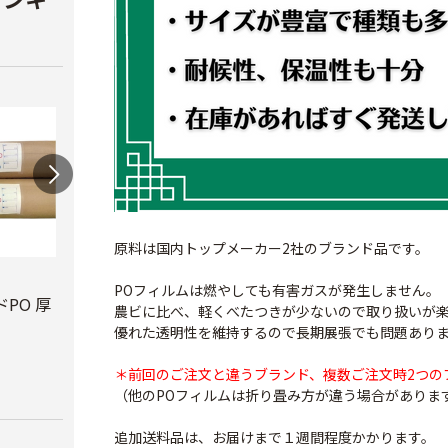
原料は国内トップメーカー2社のブランド品です。
ビニールハウス補修
テキ
POフィルムは燃やしても有害ガスが発生しません。
用テープ
PO 厚
PO穴あきトンネル
￥3,7
農ビに比べ、軽くべたつきが少ないので取り扱いが
幅210cm
￥770
優れた透明性を維持するので長期展張でも問題あり
￥16,800
＊前回のご注文と違うブランド、複数ご注文時2つの
（他のPOフィルムは折り畳み方が違う場合がありま
追加送料品は、お届けまで１週間程度かかります。