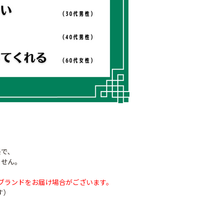
ナシテープ
PO穴あきトンネル
90
楽で、
幅185cm
POフィルム（AG自
ません。
社加工）厚さ
￥14,780
ブランドをお届け場合がございます。
0.1mm 幅600cm
す）
￥10,200