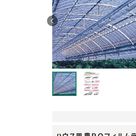
ハウス用 農ＰＯフィルム