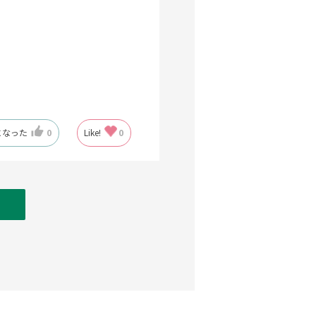
。
になった
0
Like!
0