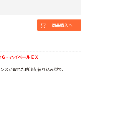
商品購入へ
なら…ハイベールＥＸ
ランスが取れた防滴剤練り込み型で、