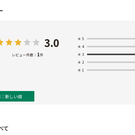
ー
3.0
★
5
★
4
1
★
3
レビュー件数：
件
★
2
★
1
示：新しい順
べて