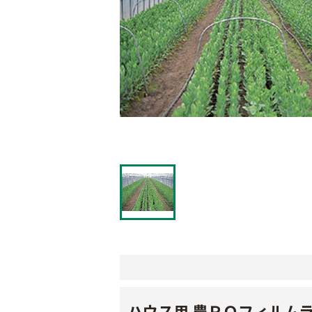
ハウス用 農ＰＯフィルム