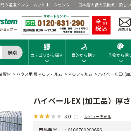
専門の通販インターネットホームセンター！日本最大級の品揃え！欲しい
全品
税込
お問合
検索
カテゴリから探す
目的から探す
作物から探
業資材
>
ハウス用 農ＰＯフィルム
>
ＰＯフィルム
>
ハイベールEX (加
ハイベールEX (加工品）厚さ
3.0
（1）
レビューを見る
商品番号
0106700200686