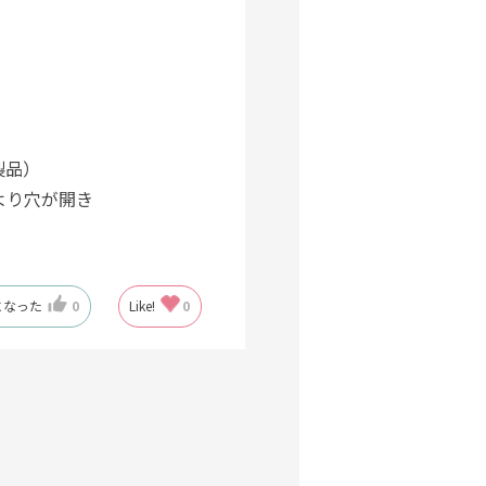
製品）
のより穴が開き
になった
0
Like!
0