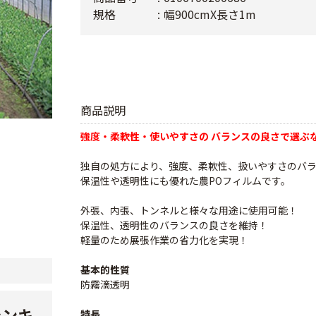
規格
幅900cmX長さ1m
商品説明
強度・柔軟性・使いやすさの バランスの良さで選ぶ
独自の処方により、強度、柔軟性、扱いやすさのバ
保温性や透明性にも優れた農POフィルムです。
外張、内張、トンネルと様々な用途に使用可能！
保温性、透明性のバランスの良さを維持！
軽量のため展張作業の省力化を実現！
基本的性質
防霧滴透明
ランキ
特長