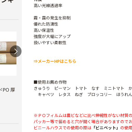
高い光線透過率
霧・靄の発生を抑制
優れた防滴性
高い保温性
強度が大幅にアップ
扱いやすい柔軟性
⇒メーカーHPはこちら
ビニールハウス補修
テキ
■使用お薦め作物
きゅうり ピーマン トマト なす ミニトマト 
用テープ
PO 厚
PO穴あきトンネル
￥3,7
キャベツ レタス ねぎ ブロッコリー ほうれん
幅210cm
￥770
￥16,800
※ＰＯフィルムは農ビなどに比べ伸縮性がない材質
パッカー等で留めると穴が開く場合がありますので
ビニールハウスでの使用の際は
「ビニペット」
の使