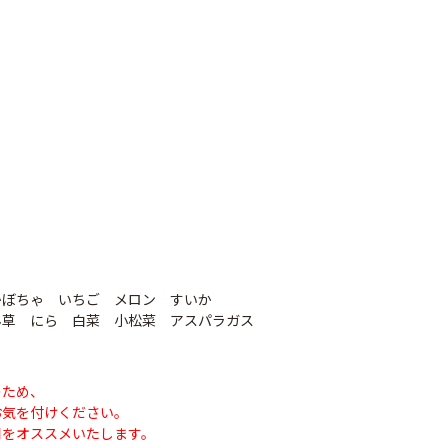
ナシテープ
かぼちゃ いちご メロン すいか
PO穴あきトンネル
90
草 にら 白菜 小松菜 アスパラガス
幅185cm
POフィルム（AG自
社加工）厚さ
￥14,780
0.1mm 幅600cm
のため、
￥10,200
お気を付けください。
用をオススメいたします。