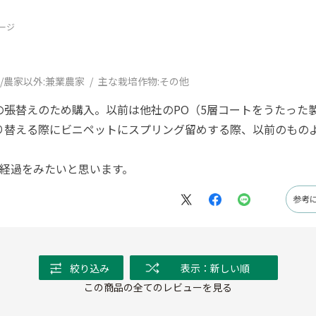
ージ
/農家以外:
兼業農家
主な栽培作物:
その他
の張替えのため購入。以前は他社のPO（5層コートをうたった
り替える際にビニペットにスプリング留めする際、以前のも
で経過をみたいと思います。
参考
絞り込み
表示：新しい順
この商品の全てのレビューを見る