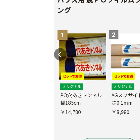
ング
PO穴あきトンネル
AGスソサイド
幅185cm
さ0.1mm
POフィルム（AG自
社加工）厚さ
￥14,780
￥8,980
0.1mm 幅600cm
￥10,200