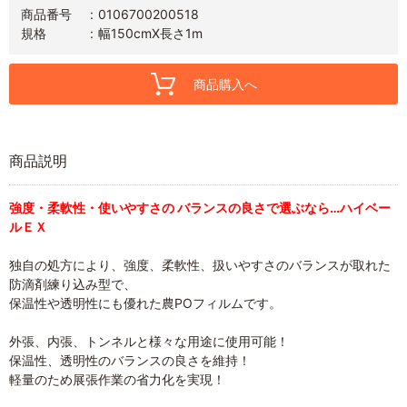
商品番号
0106700200518
規格
幅150cmX長さ1m
商品購入へ
商品説明
強度・柔軟性・使いやすさの バランスの良さで選ぶなら…ハイベー
ルＥＸ
独自の処方により、強度、柔軟性、扱いやすさのバランスが取れた
防滴剤練り込み型で、
保温性や透明性にも優れた農POフィルムです。
外張、内張、トンネルと様々な用途に使用可能！
保温性、透明性のバランスの良さを維持！
軽量のため展張作業の省力化を実現！