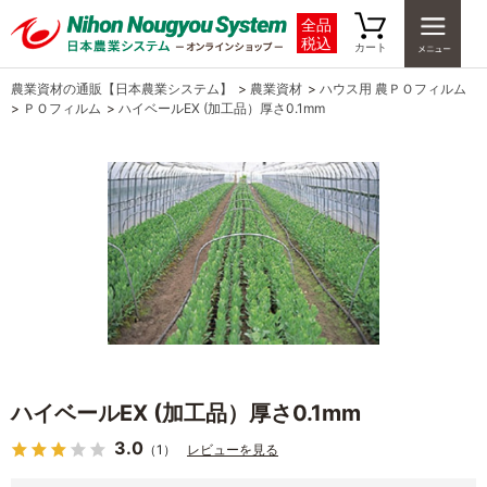
全品
税込
カート
農業資材の通販【日本農業システム】
>
農業資材
>
ハウス用 農ＰＯフィルム
>
ＰＯフィルム
>
ハイベールEX (加工品）厚さ0.1mm
ハイベールEX (加工品）厚さ0.1mm
3.0
（1）
レビューを見る