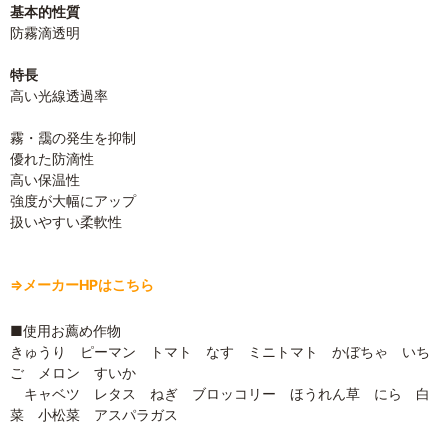
基本的性質
防霧滴透明
特長
高い光線透過率
霧・靄の発生を抑制
優れた防滴性
高い保温性
強度が大幅にアップ
扱いやすい柔軟性
⇒メーカーHPはこちら
■使用お薦め作物
きゅうり ピーマン トマト なす ミニトマト かぼちゃ いち
ご メロン すいか
キャベツ レタス ねぎ ブロッコリー ほうれん草 にら 白
菜 小松菜 アスパラガス