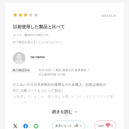
2023.12.21
以前使用した製品と比べて
サイズ：幅660cmX長さ1m
何で商品を知りましたか
:ホームページ
no name
購入確認済み
年代:
50代
農家/農家以外:
兼業農家
主な栽培作物:
その他
ビニルハウスの天井部分の張替えのため購入。以前は他社の
PO（5層コートをうたった製品）
を使用していました。張り替える際にビニペットにスプリング留
めする際、以前のものより穴が開き
やすいと感じました。
続きを読む
3年程度はもたせたいので経過をみたいと思います。
参考になった
0
Like!
0