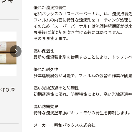
優れた流滴持続性
昭和パックスの「スーパーバーナル」は、流滴持続効
フィルムの内面に特殊な流滴剤をコーティング処理
そのため「スーパーバーナル」は流滴持続期間が従
展張後に流滴剤を吹き付ける必要はありません。
そのまま使えます。
高い保温性
最新の保温強化剤を使用することにより、トップレ
優れた耐久性
多年連続展張が可能で、フィルムの張替え作業が削
ビニールハウス補修
テキ
高い光線透過率と防塵性
用テープ
PO 厚
PO穴あきトンネル
￥3,7
初期透過性に優れ、防塵特性により、高い光線透過
幅210cm
￥770
￥16,800
高い防霧効果
特殊な流滴塗布膜がキリ・モヤの発生を抑制します
メーカー：昭和パックス株式会社