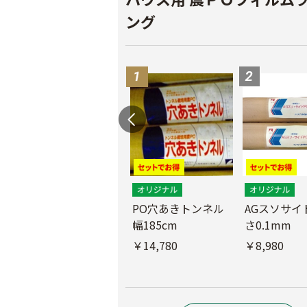
ング
PO穴あきトンネル
AGスソサイド
幅185cm
さ0.1mm
POフィルム（AG自
社加工）厚さ
￥14,780
￥8,980
0.1mm 幅600cm
￥10,200