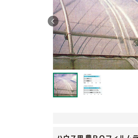
ハウス用 農ＰＯフィルム