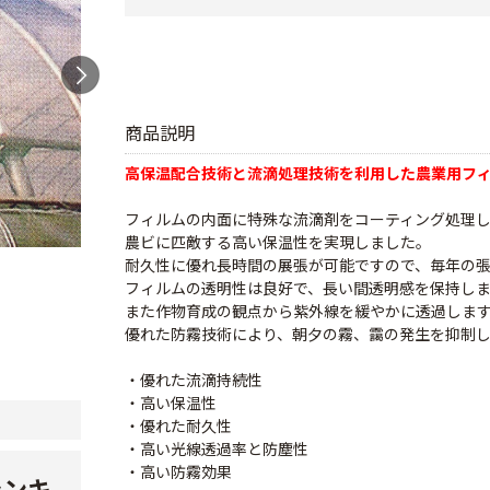
商品説明
高保温配合技術と流滴処理技術を利用した農業用フ
フィルムの内面に特殊な流滴剤をコーティング処理
農ビに匹敵する高い保温性を実現しました。
耐久性に優れ長時間の展張が可能ですので、毎年の
フィルムの透明性は良好で、長い間透明感を保持し
また作物育成の観点から紫外線を緩やかに透過しま
優れた防霧技術により、朝夕の霧、靄の発生を抑制
・優れた流滴持続性
・高い保温性
・優れた耐久性
・高い光線透過率と防塵性
・高い防霧効果
ランキ