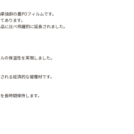
果抜群の農POフィルムです。
してあります。
来品に比べ飛躍的に延長されました。
ベルの保温性を実現しました。
減される経済的な被覆材です。
ナシテープ
PO穴あきトンネル
90
率を長時間保持します。
幅185cm
POフィルム（AG自
社加工）厚さ
￥14,780
0.1mm 幅600cm
。
￥10,200