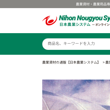
農業資材・農業用品
農業資材の通販【日本農業システム】
>
農