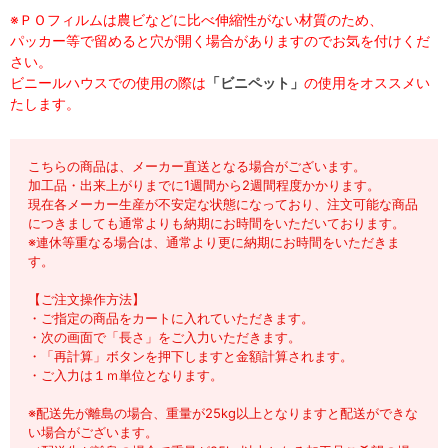
※ＰＯフィルムは農ビなどに比べ伸縮性がない材質のため、
パッカー等で留めると穴が開く場合がありますのでお気を付けくだ
さい。
ビニールハウスでの使用の際は
「ビニペット」
の使用をオススメい
たします。
こちらの商品は、メーカー直送となる場合がございます。
加工品・出来上がりまでに1週間から2週間程度かかります。
現在各メーカー生産が不安定な状態になっており、注文可能な商品
につきましても通常よりも納期にお時間をいただいております。
※連休等重なる場合は、通常より更に納期にお時間をいただきま
す。
【ご注文操作方法】
・ご指定の商品をカートに入れていただきます。
・次の画面で「長さ」をご入力いただきます。
・「再計算」ボタンを押下しますと金額計算されます。
・ご入力は１ｍ単位となります。
※配送先が離島の場合、重量が25kg以上となりますと配送ができな
い場合がございます。