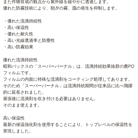
また作物育成の観点から紫外線を緩やかに透過します。
優れた防霧技術により、朝夕の霧、靄の発生を抑制します。
・優れた流滴持続性
・高い保温性
・優れた耐久性
・高い光線透過率と防塵性
・高い防霧効果
優れた流滴持続性
昭和パックスの「スーパーバーナル」は、流滴持続効果抜群の農PO
フィルムです。
フィルムの内面に特殊な流滴剤をコーティング処理してあります。
そのため「スーパーバーナル」は流滴持続期間が従来品に比べ飛躍
的に延長されました。
展張後に流滴剤を吹き付ける必要はありません。
そのまま使えます。
高い保温性
最新の保温強化剤を使用することにより、トップレベルの保温性を
実現しました。