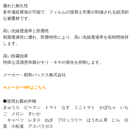
優れた耐久性
多年連続展張が可能で、フィルムの張替え作業が削減される経済的
な被覆材です。
高い光線透過率と防塵性
初期透過性に優れ、防塵特性により、高い光線透過率を長時間保持
します。
高い防霧効果
特殊な流滴塗布膜がキリ・モヤの発生を抑制します。
メーカー：昭和パックス株式会社
⇒メーカーHPはこちら
■使用お薦め作物
きゅうり ピーマン トマト なす ミニトマト かぼちゃ いち
ご メロン すいか
キャベツ レタス ねぎ ブロッコリー ほうれん草 にら 白
菜 小松菜 アスパラガス