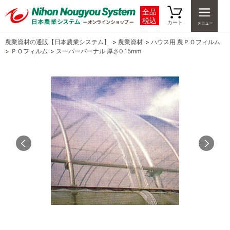
全品
税込
カート
農業資材の通販【日本農業システム】
>
農業資材
>
ハウス用 農ＰＯフィルム
>
ＰＯフィルム
>
スーパーバーナル 厚さ0.15mm