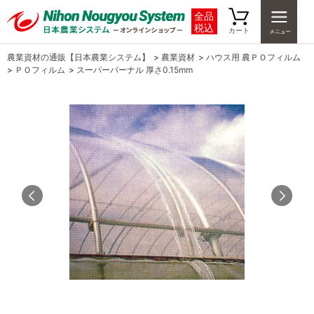
全品
税込
カート
農業資材の通販【日本農業システム】
>
農業資材
>
ハウス用 農ＰＯフィルム
>
ＰＯフィルム
>
スーパーバーナル 厚さ0.15mm