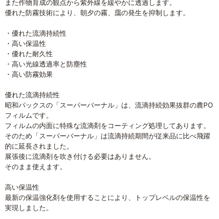
また作物育成の観点から紫外線を緩やかに透過します。
優れた防霧技術により、朝夕の霧、靄の発生を抑制します。
・優れた流滴持続性
・高い保温性
・優れた耐久性
・高い光線透過率と防塵性
・高い防霧効果
優れた流滴持続性
昭和パックスの「スーパーバーナル」は、流滴持続効果抜群の農PO
フィルムです。
フィルムの内面に特殊な流滴剤をコーティング処理してあります。
そのため「スーパーバーナル」は流滴持続期間が従来品に比べ飛躍
的に延長されました。
展張後に流滴剤を吹き付ける必要はありません。
そのまま使えます。
高い保温性
最新の保温強化剤を使用することにより、トップレベルの保温性を
実現しました。