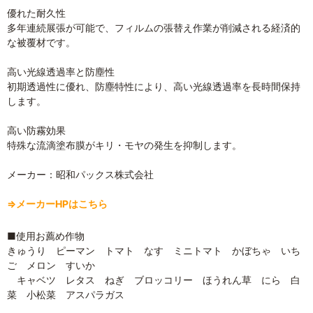
優れた耐久性
多年連続展張が可能で、フィルムの張替え作業が削減される経済的
な被覆材です。
高い光線透過率と防塵性
初期透過性に優れ、防塵特性により、高い光線透過率を長時間保持
します。
高い防霧効果
特殊な流滴塗布膜がキリ・モヤの発生を抑制します。
メーカー：昭和パックス株式会社
⇒メーカーHPはこちら
■使用お薦め作物
きゅうり ピーマン トマト なす ミニトマト かぼちゃ いち
ご メロン すいか
キャベツ レタス ねぎ ブロッコリー ほうれん草 にら 白
菜 小松菜 アスパラガス