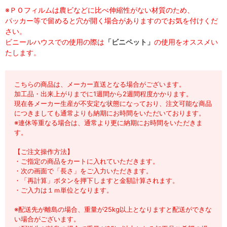
※ＰＯフィルムは農ビなどに比べ伸縮性がない材質のため、
パッカー等で留めると穴が開く場合がありますのでお気を付けくだ
さい。
ビニールハウスでの使用の際は
「ビニペット」
の使用をオススメい
たします。
こちらの商品は、メーカー直送となる場合がございます。
加工品・出来上がりまでに1週間から2週間程度かかります。
現在各メーカー生産が不安定な状態になっており、注文可能な商品
につきましても通常よりも納期にお時間をいただいております。
※連休等重なる場合は、通常より更に納期にお時間をいただきま
す。
【ご注文操作方法】
・ご指定の商品をカートに入れていただきます。
・次の画面で「長さ」をご入力いただきます。
・「再計算」ボタンを押下しますと金額計算されます。
・ご入力は１ｍ単位となります。
※配送先が離島の場合、重量が25kg以上となりますと配送ができな
い場合がございます。