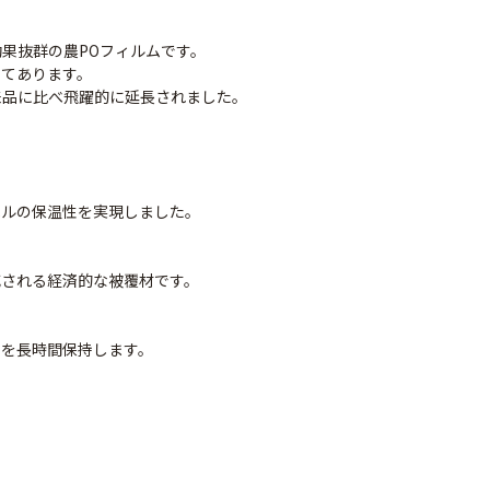
果抜群の農POフィルムです。
してあります。
来品に比べ飛躍的に延長されました。
ベルの保温性を実現しました。
減される経済的な被覆材です。
ナシテープ
PO穴あきトンネル
90
率を長時間保持します。
幅185cm
POフィルム（AG自
社加工）厚さ
￥14,780
0.1mm 幅600cm
。
￥10,200