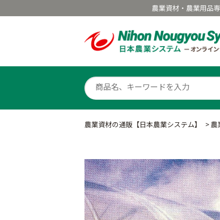
農業資材・農業用品
農業資材の通販【日本農業システム】
>
農