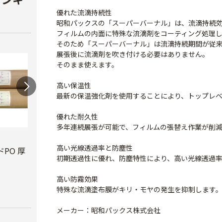
優れた流滴持続性
昭和パックスの「スーパーバーナル」は、流滴持続効
フィルムの内面に特殊な流滴剤をコーティング処理
そのため「スーパーバーナル」は流滴持続期間が従
展張後に流滴剤を吹き付ける必要はありません。
そのまま使えます。
高い保温性
最新の保温強化剤を使用することにより、トップレ
優れた耐久性
多年連続展張が可能で、フィルムの張替え作業が削
ビニールハウス補修
テキ
高い光線透過率と防塵性
用テープ
PO 厚
PO穴あきトンネル
￥3,7
初期透過性に優れ、防塵特性により、高い光線透過
幅210cm
￥770
￥16,800
高い防霧効果
特殊な流滴塗布膜がキリ・モヤの発生を抑制します
メーカー：昭和パックス株式会社