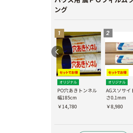
ング
PO穴あきトンネル
AGスソサイド
幅185cm
さ0.1mm
POフィルム（AG自
社加工）厚さ
￥14,780
￥8,980
0.1mm 幅600cm
￥10,200