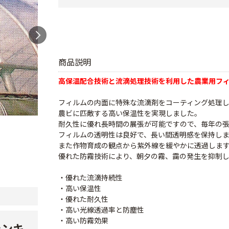
商品説明
高保温配合技術と流滴処理技術を利用した農業用フ
フィルムの内面に特殊な流滴剤をコーティング処理
農ビに匹敵する高い保温性を実現しました。
耐久性に優れ長時間の展張が可能ですので、毎年の
フィルムの透明性は良好で、長い間透明感を保持し
また作物育成の観点から紫外線を緩やかに透過しま
優れた防霧技術により、朝夕の霧、靄の発生を抑制
・優れた流滴持続性
・高い保温性
・優れた耐久性
・高い光線透過率と防塵性
・高い防霧効果
ランキ