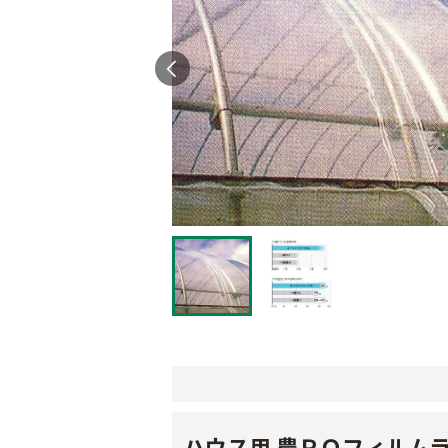
ハウス用 農ＰＯフィルム