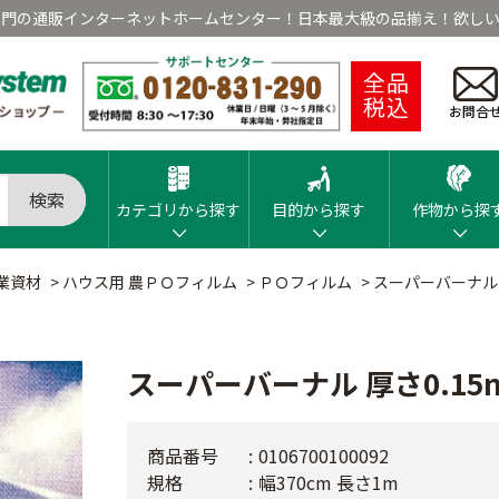
専門の通販インターネットホームセンター！日本最大級の品揃え！欲しい
全品
税込
お問合
検索
カテゴリから探す
目的から探す
作物から探
業資材
>
ハウス用 農ＰＯフィルム
>
ＰＯフィルム
>
スーパーバーナル 
スーパーバーナル 厚さ0.15
商品番号
0106700100092
規格
幅370cm 長さ1m