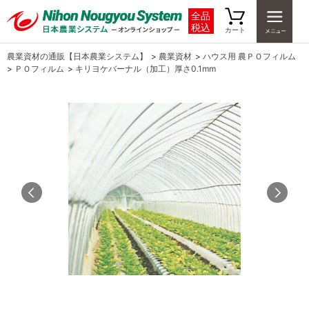
全品
税込
カート
農業資材の通販【日本農業システム】
>
農業資材
>
ハウス用 農ＰＯフィルム
>
ＰＯフィルム
>
キリヨケバーナル（加工）厚さ0.1mm