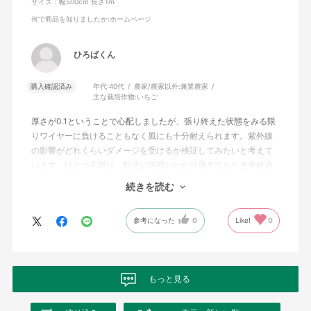
サイズ：幅500cm 長さ1m
何で商品を知りましたか
:ホームページ
ひろばくん
購入確認済み
年代:
40代
農家/農家以外:
兼業農家
主な栽培作物:
いちご
厚さが0.1ということで心配しましたが、張り終えた状態をみる限
りワイヤーに負けることもなく風にも十分耐えられます。紫外線
の影響がどれくらいダメージを受けるか検証してみたいと考えて
います。ひとつ不満は、配送に時間がかかり過ぎており途中経過
のメールでもあったら農作業計画を変更しなくてもよかったこと
続きを読む
が悔やまれます。
参考になった
0
Like!
0
もっと見る