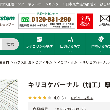
専門の通販インターネットホームセンター！日本最大級の品揃え！欲しい
全品
税込
お問合
検索
カテゴリから探す
目的から探す
作物から探
業資材
>
ハウス用 農ＰＯフィルム
>
ＰＯフィルム
>
キリヨケバーナル
キリヨケバーナル（加工）厚
4.0
（2）
レビューを見る
商品番号
0106700000125