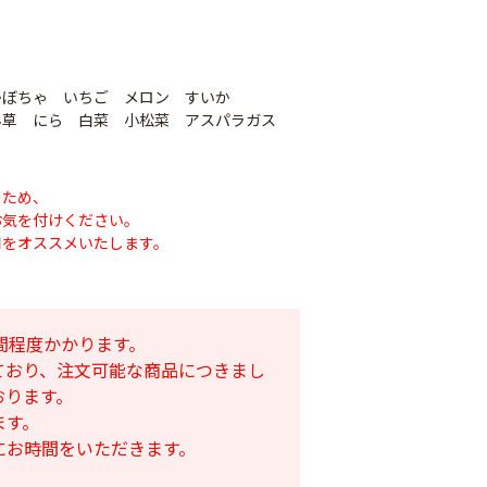
かぼちゃ いちご メロン すいか
草 にら 白菜 小松菜 アスパラガス
のため、
お気を付けください。
用をオススメいたします。
ナシテープ
PO穴あきトンネル
90
間程度かかります。
幅185cm
POフィルム（AG自
ており、注文可能な商品につきまし
社加工）厚さ
￥14,780
おります。
0.1mm 幅600cm
ます。
￥10,200
にお時間をいただきます。