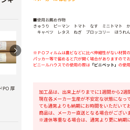
■使用お薦め作物
きゅうり ピーマン トマト なす ミニトマト 
キャベツ レタス ねぎ ブロッコリー ほうれん
※ＰＯフィルムは農ビなどに比べ伸縮性がない材質
パッカー等で留めると穴が開く場合がありますので
ビニールハウスでの使用の際は
「ビニペット」
の使
ビニールハウス補修
テキ
用テープ
PO 厚
PO穴あきトンネル
￥3,7
加工品は、出来上がりまでに1週間から2週
幅210cm
￥770
現在各メーカー生産が不安定な状態になっ
￥16,800
ても通常よりも納期にお時間をいただいて
商品は、メーカー直送となる場合がござい
※連休等重なる場合は、通常より更に納期