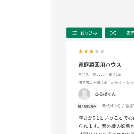
絞り込み
表
家庭菜園用ハウス
サイズ：幅500cm 長さ1m
何で商品を知りましたか
:ホームペ
ひろばくん
年代:
40代
農家
購入確認済み
厚さが0.1ということで
られます。紫外線の影響