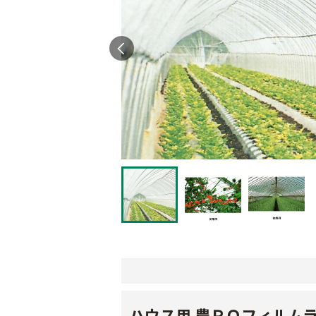
ハウス用 農ＰＯフィルム