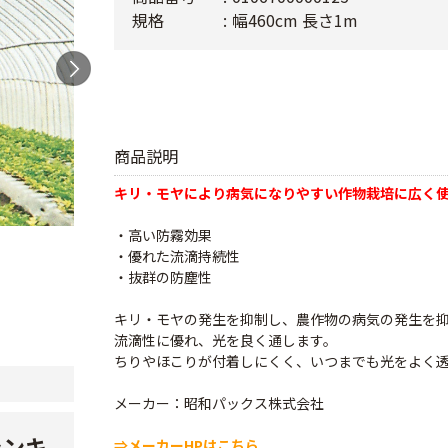
規格
幅460cm 長さ1m
商品説明
キリ・モヤにより病気になりやすい作物栽培に広く
・高い防霧効果
・優れた流滴持続性
・抜群の防塵性
キリ・モヤの発生を抑制し、農作物の病気の発生を
流滴性に優れ、光を良く通します。
ちりやほこりが付着しにくく、いつまでも光をよく
メーカー：昭和パックス株式会社
ランキ
⇒メーカーHPはこちら