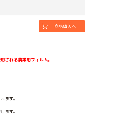
商品購入へ
使用される農業用フィルム。
抑えます。
透します。