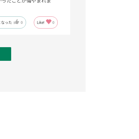
かったことが悔やまれま
になった
0
Like!
0