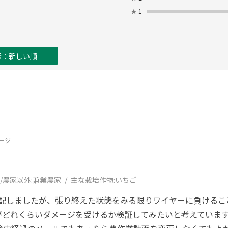
★
1
示：新しい順
ージ
/農家以外:
兼業農家
主な栽培作物:
いちご
心配しましたが、張り終えた状態をみる限りワイヤーに負ける
がどれくらいダメージを受けるか検証してみたいと考えていま