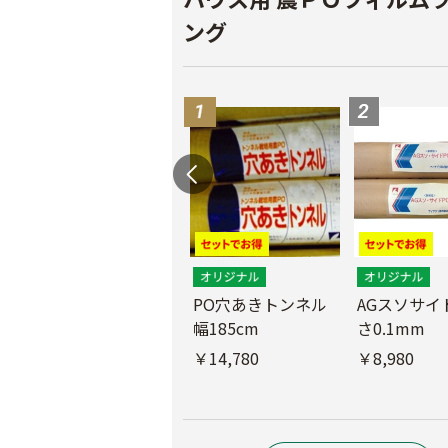
ング
PO穴あきトンネル
AGスソサイド
幅185cm
さ0.1mm
POフィルム（AG自
社加工）厚さ
￥14,780
￥8,980
0.1mm 幅600cm
￥10,200