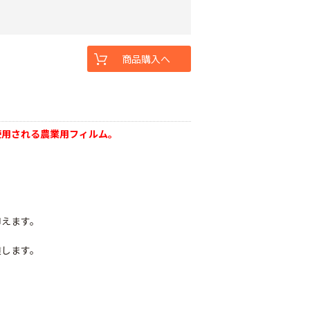
商品購入へ
使用される農業用フィルム。
抑えます。
透します。