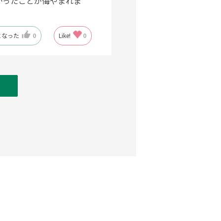
かったことが悔やまれま
になった
0
Like!
0