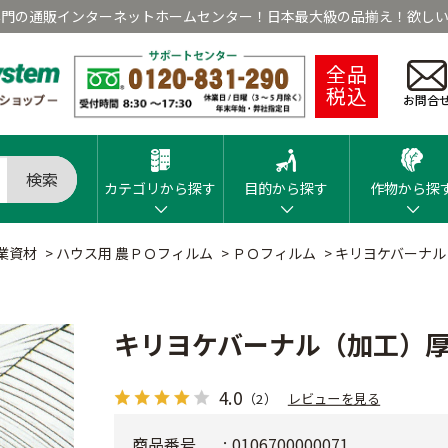
専門の通販インターネットホームセンター！日本最大級の品揃え！欲しい
全品
税込
お問合
検索
カテゴリから探す
目的から探す
作物から探
業資材
>
ハウス用 農ＰＯフィルム
>
ＰＯフィルム
>
キリヨケバーナル
キリヨケバーナル（加工）厚
4.0
（2）
レビューを見る
商品番号
0106700000071