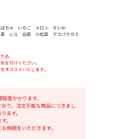
かぼちゃ いちご メロン すいか
草 にら 白菜 小松菜 アスパラガス
のため、
お気を付けください。
用をオススメいたします。
ナシテープ
PO穴あきトンネル
90
間程度かかります。
幅185cm
POフィルム（AG自
ており、注文可能な商品につきまし
社加工）厚さ
￥14,780
おります。
0.1mm 幅600cm
ます。
￥10,200
にお時間をいただきます。