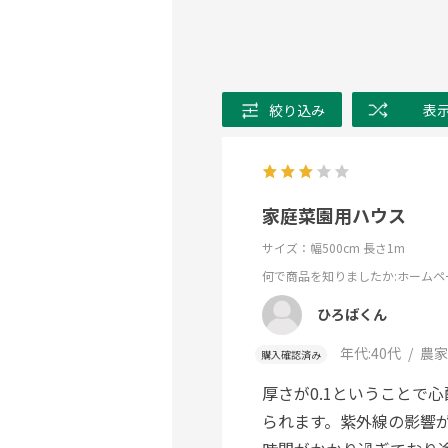
絞り込み
表
家庭菜園用ハウス
サイズ：幅500cm 長さ1m
何で商品を知りましたか
:ホームペ
ひろばくん
年代:
40代
農家
購入確認済み
厚さが0.1ということで
られます。紫外線の影響