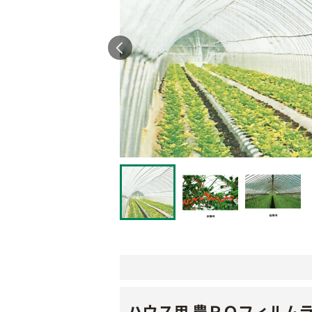
ハウス用 農ＰＯフィルム