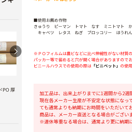
■使用お薦め作物
きゅうり ピーマン トマト なす ミニトマト 
キャベツ レタス ねぎ ブロッコリー ほうれん
※ＰＯフィルムは農ビなどに比べ伸縮性がない材質
パッカー等で留めると穴が開く場合がありますので
ビニールハウスでの使用の際は
「ビニペット」
の使
ビニールハウス補修
テキ
用テープ
PO 厚
PO穴あきトンネル
￥3,7
加工品は、出来上がりまでに1週間から2週
幅210cm
￥770
現在各メーカー生産が不安定な状態になっ
￥16,800
ても通常よりも納期にお時間をいただいて
商品は、メーカー直送となる場合がござい
※連休等重なる場合は、通常より更に納期