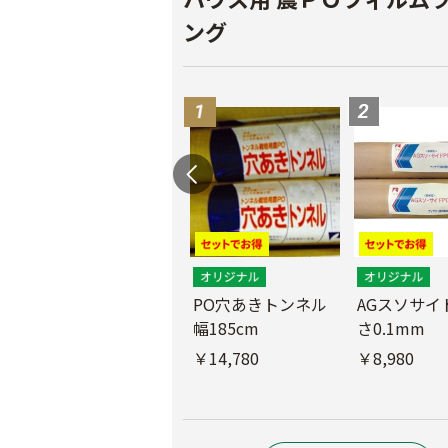
ング
PO穴あきトンネル
AGスソサイド
幅185cm
さ0.1mm
POフィルム（AG自
社加工）厚さ
￥14,780
￥8,980
0.1mm 幅600cm
￥10,200