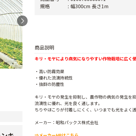
規格
幅300cm 長さ1m
商品説明
キリ・モヤにより病気になりやすい作物栽培に広く
・高い防霧効果
・優れた流滴持続性
・抜群の防塵性
キリ・モヤの発生を抑制し、農作物の病気の発生を
流滴性に優れ、光を良く通します。
ちりやほこりが付着しにくく、いつまでも光をよく
メーカー：昭和パックス株式会社
ランキ
⇒メーカーHPはこちら