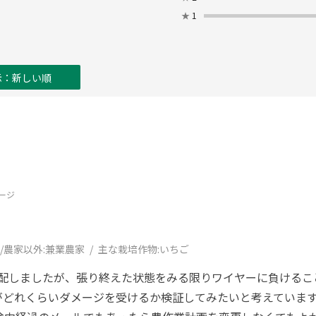
★
1
示：新しい順
ージ
/農家以外:
兼業農家
主な栽培作物:
いちご
心配しましたが、張り終えた状態をみる限りワイヤーに負ける
がどれくらいダメージを受けるか検証してみたいと考えていま