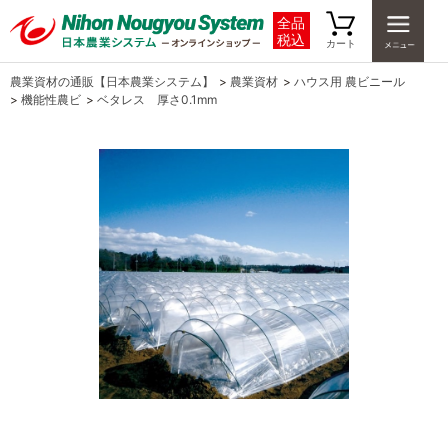
全品
税込
カート
農業資材の通販【日本農業システム】
>
農業資材
>
ハウス用 農ビニール
>
機能性農ビ
>
ベタレス 厚さ0.1mm