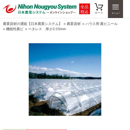
全品
税込
カート
農業資材の通販【日本農業システム】
>
農業資材
>
ハウス用 農ビニール
>
機能性農ビ
>
ベタレス 厚さ0.05mm