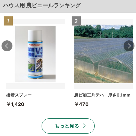
ハウス用 農ビニールランキング
接着スプレー
農ビ加工片テハ 厚さ0.1mm
￥1,420
￥470