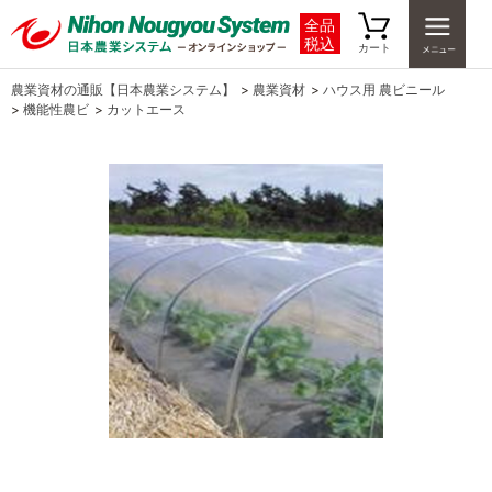
全品
税込
カート
農業資材の通販【日本農業システム】
>
農業資材
>
ハウス用 農ビニール
>
機能性農ビ
>
カットエース